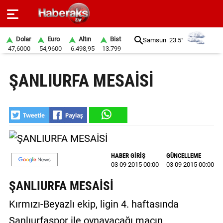
Dolar
Euro
Altın
Bist
Samsun
23.5°
47,6000
54,9600
6.498,95
13.799
GÜNDEM
ŞANLIURFA MESAİSİ
SPOR
YAŞAM
EKONOMİ
BELEDİYELER
HABER GİRİŞ
GÜNCELLEME
03 09 2015 00:00
03 09 2015 00:00
SAĞLIK
ŞANLIURFA MESAİSİ
SİYASET
Kırmızı-Beyazlı ekip, ligin 4. haftasında
EĞİTİM
Şanlıurfaspor ile oynayacağı maçın