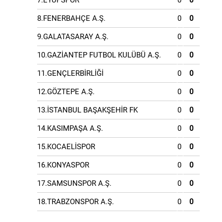
7.EYÜPSPOR
0
0
8.FENERBAHÇE A.Ş.
0
0
9.GALATASARAY A.Ş.
0
0
10.GAZİANTEP FUTBOL KULÜBÜ A.Ş.
0
0
11.GENÇLERBİRLİĞİ
0
0
12.GÖZTEPE A.Ş.
0
0
13.İSTANBUL BAŞAKŞEHİR FK
0
0
14.KASIMPAŞA A.Ş.
0
0
15.KOCAELİSPOR
0
0
16.KONYASPOR
0
0
17.SAMSUNSPOR A.Ş.
0
0
18.TRABZONSPOR A.Ş.
0
0