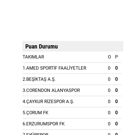
Puan Durumu
TAKIMLAR
O
P
1.AMED SPORTİF FAALİYETLER
0
0
2.BEŞİKTAŞ A.Ş.
0
0
3.CORENDON ALANYASPOR
0
0
4.ÇAYKUR RİZESPOR A.Ş.
0
0
5.ÇORUM FK
0
0
6.ERZURUMSPOR FK
0
0