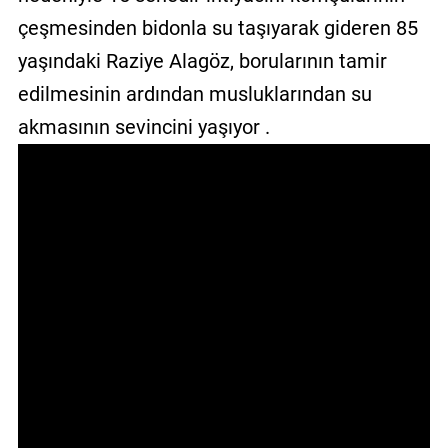
GALERİ
çeşmesinden bidonla su taşıyarak gideren 85
yaşındaki Raziye Alagöz, borularının tamir
VİDEO
edilmesinin ardından musluklarından su
YAZARLAR
akmasının sevincini yaşıyor .
BİZE
ULAŞIN
Künye
İletişim
Gizlilik
Sözleşmesi
Kullanıcı
Sözleşmesi