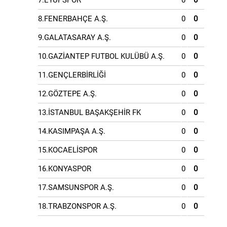
7.EYÜPSPOR
0
0
8.FENERBAHÇE A.Ş.
0
0
9.GALATASARAY A.Ş.
0
0
10.GAZİANTEP FUTBOL KULÜBÜ A.Ş.
0
0
11.GENÇLERBİRLİĞİ
0
0
12.GÖZTEPE A.Ş.
0
0
13.İSTANBUL BAŞAKŞEHİR FK
0
0
14.KASIMPAŞA A.Ş.
0
0
15.KOCAELİSPOR
0
0
16.KONYASPOR
0
0
17.SAMSUNSPOR A.Ş.
0
0
18.TRABZONSPOR A.Ş.
0
0