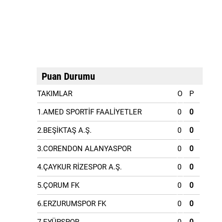
Puan Durumu
TAKIMLAR
O
P
1.AMED SPORTİF FAALİYETLER
0
0
2.BEŞİKTAŞ A.Ş.
0
0
3.CORENDON ALANYASPOR
0
0
4.ÇAYKUR RİZESPOR A.Ş.
0
0
5.ÇORUM FK
0
0
6.ERZURUMSPOR FK
0
0