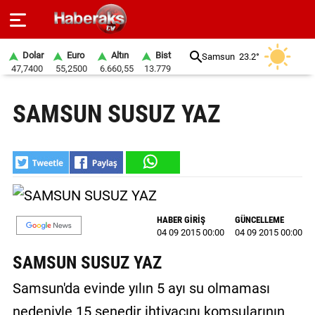
Dolar
Euro
Altın
Bist
Samsun
23.2°
47,7400
55,2500
6.660,55
13.779
GÜNDEM
SAMSUN SUSUZ YAZ
SPOR
YAŞAM
EKONOMİ
BELEDİYELER
HABER GİRİŞ
GÜNCELLEME
04 09 2015 00:00
04 09 2015 00:00
SAĞLIK
SAMSUN SUSUZ YAZ
SİYASET
Samsun'da evinde yılın 5 ayı su olmaması
EĞİTİM
nedeniyle 15 senedir ihtiyacını komşularının