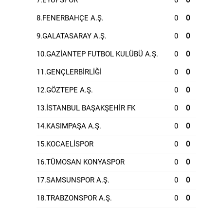
7.EYÜPSPOR
0
0
8.FENERBAHÇE A.Ş.
0
0
9.GALATASARAY A.Ş.
0
0
10.GAZİANTEP FUTBOL KULÜBÜ A.Ş.
0
0
11.GENÇLERBİRLİĞİ
0
0
12.GÖZTEPE A.Ş.
0
0
13.İSTANBUL BAŞAKŞEHİR FK
0
0
14.KASIMPAŞA A.Ş.
0
0
15.KOCAELİSPOR
0
0
16.TÜMOSAN KONYASPOR
0
0
17.SAMSUNSPOR A.Ş.
0
0
18.TRABZONSPOR A.Ş.
0
0