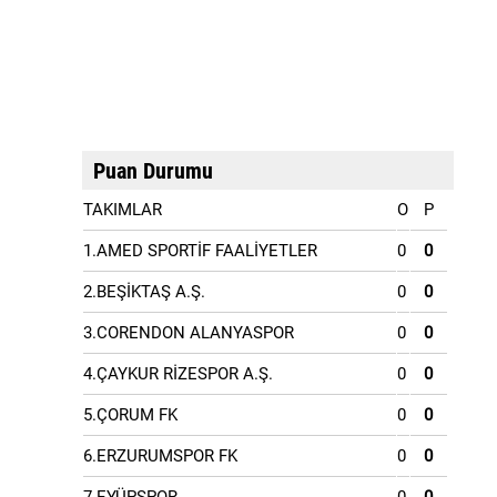
Puan Durumu
TAKIMLAR
O
P
1.AMED SPORTİF FAALİYETLER
0
0
2.BEŞİKTAŞ A.Ş.
0
0
3.CORENDON ALANYASPOR
0
0
4.ÇAYKUR RİZESPOR A.Ş.
0
0
5.ÇORUM FK
0
0
6.ERZURUMSPOR FK
0
0