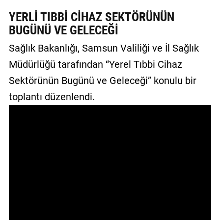
GALERİ
YERLİ TIBBİ CİHAZ SEKTÖRÜNÜN
BUGÜNÜ VE GELECEĞİ
VİDEO
Sağlık Bakanlığı, Samsun Valiliği ve İl Sağlık
YAZARLAR
Müdürlüğü tarafından “Yerel Tıbbi Cihaz
BİZE
Sektörünün Bugünü ve Geleceği” konulu bir
ULAŞIN
toplantı düzenlendi.
Künye
İletişim
Gizlilik
Sözleşmesi
Kullanıcı
Sözleşmesi