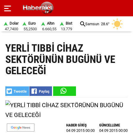
Dolar
Euro
Altın
Bist
Samsun
28.6°
47,7400
55,2500
6.660,55
13.779
GÜNDEM
YERLİ TIBBİ CİHAZ
SPOR
SEKTÖRÜNÜN BUGÜNÜ VE
YAŞAM
GELECEĞİ
EKONOMİ
BELEDİYELER
SAĞLIK
SİYASET
HABER GİRİŞ
GÜNCELLEME
EĞİTİM
04 09 2015 00:00
04 09 2015 00:00