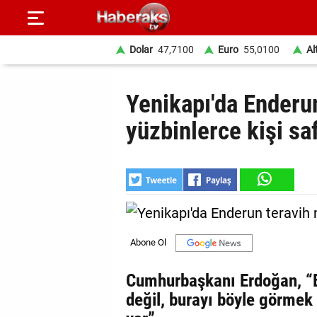
Dolar
47,7100
Euro
55,0100
Al
GÜNDEM
Yenikapı'da Enderu
SPOR
yüzbinlerce kişi saf
YAŞAM
EKONOMİ
BELEDİYELER
SAĞLIK
SİYASET
Cumhurbaşkanı Erdoğan, “B
değil, burayı böyle görmek
EĞİTİM