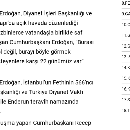
8.F
doğan, Diyanet İşleri Başkanlığı ve
9.G
kapı’da açık havada düzenlediği
10.
binlerce vatandaşla birlikte saf
11.
şan Cumhurbaşkanı Erdoğan, “Burası
12.
l değil, burayı böyle görmek
13.
isteyenlere karşı 22 günümüz var”
14.
15.
doğan, İstanbul’un Fethinin 566’ncı
16.
Başkanlığı ve Türkiye Diyanet Vakfı
17.
i ile Enderun teravih namazında
ı.
18.
onuşma yapan Cumhurbaşkanı Recep