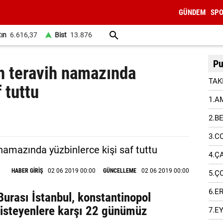
GÜNDEM
SP
tın
6.616,37
Bist
13.876
Pu
n teravih namazında
TAK
 tuttu
1.A
2.B
3.C
4.Ç
HABER GİRİŞ
02 06 2019 00:00
GÜNCELLEME
02 06 2019 00:00
5.Ç
6.E
urası İstanbul, konstantinopol
 isteyenlere karşı 22 günümüz
7.E