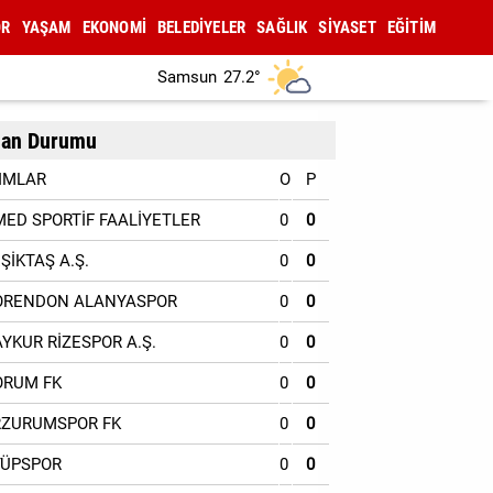
OR
YAŞAM
EKONOMİ
BELEDİYELER
SAĞLIK
SİYASET
EĞİTİM
Samsun
27.2°
an Durumu
IMLAR
O
P
MED SPORTİF FAALİYETLER
0
0
EŞİKTAŞ A.Ş.
0
0
ORENDON ALANYASPOR
0
0
AYKUR RİZESPOR A.Ş.
0
0
ORUM FK
0
0
RZURUMSPOR FK
0
0
YÜPSPOR
0
0