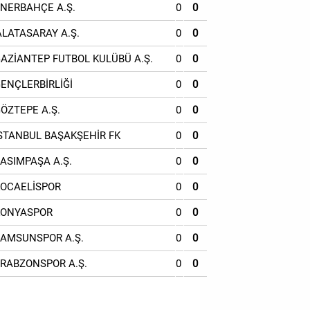
ENERBAHÇE A.Ş.
0
0
ALATASARAY A.Ş.
0
0
GAZİANTEP FUTBOL KULÜBÜ A.Ş.
0
0
GENÇLERBİRLİĞİ
0
0
GÖZTEPE A.Ş.
0
0
İSTANBUL BAŞAKŞEHİR FK
0
0
KASIMPAŞA A.Ş.
0
0
KOCAELİSPOR
0
0
KONYASPOR
0
0
SAMSUNSPOR A.Ş.
0
0
TRABZONSPOR A.Ş.
0
0