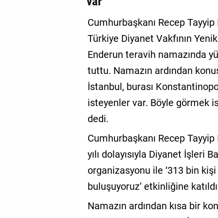
var”
GALERİ
Cumhurbaşkanı Recep Tayyip Er
VİDEO
Türkiye Diyanet Vakfının Yeni
Enderun teravih namazında yüz
YAZARLAR
tuttu. Namazın ardından konu
BİZE
ULAŞIN
İstanbul, burası Konstantinopo
isteyenler var. Böyle görmek 
Künye
dedi.
İletişim
Cumhurbaşkanı Recep Tayyip Er
Gizlilik
yılı dolayısıyla Diyanet İşleri 
Sözleşmesi
organizasyonu ile ‘313 bin kiş
Kullanıcı
buluşuyoruz’ etkinliğine katıld
Sözleşmesi
Namazın ardından kısa bir k