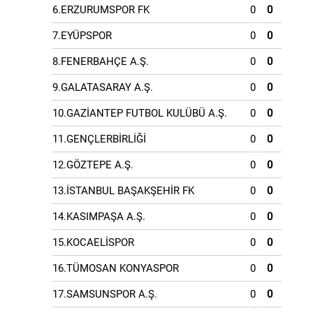
6.ERZURUMSPOR FK
0
0
7.EYÜPSPOR
0
0
8.FENERBAHÇE A.Ş.
0
0
9.GALATASARAY A.Ş.
0
0
10.GAZİANTEP FUTBOL KULÜBÜ A.Ş.
0
0
11.GENÇLERBİRLİĞİ
0
0
12.GÖZTEPE A.Ş.
0
0
13.İSTANBUL BAŞAKŞEHİR FK
0
0
14.KASIMPAŞA A.Ş.
0
0
15.KOCAELİSPOR
0
0
16.TÜMOSAN KONYASPOR
0
0
17.SAMSUNSPOR A.Ş.
0
0