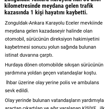
kilometresinde meydana gelen trafik
GALERİ
kazasında 1 kişi hayatını kaybetti.
VİDEO
Zonguldak-Ankara Karayolu Eceler mevkiinde
YAZARLAR
meydana gelen kazadaseyir halinde olan
BİZE
otomobil, sürücünün direksiyon hakimiyetini
ULAŞIN
kaybetmesi sonucu yolun sağında bulunan
Künye
istinat duvarına çarptı.
İletişim
Hurdaya dönen otomobilde sıkışan sürücünün
yardımına yoldan geçen vatandaşlar koştu.
Gizlilik
Sözleşmesi
İhbar üzerine olay yerine polis ve ambulans
sevk edildi.
Kullanıcı
Sözleşmesi
Olay yerinde bulunan vatandaşların yardımıyla
araçtan çıkartılan ve ağır yaralanan KİŞİYE ilk