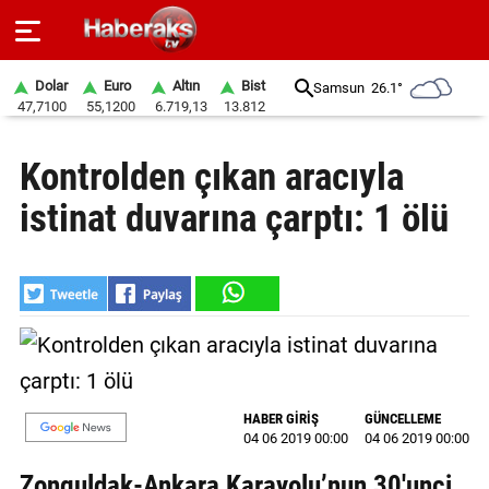
Dolar
Euro
Altın
Bist
Samsun
26.1°
47,7100
55,1200
6.719,13
13.812
GÜNDEM
Kontrolden çıkan aracıyla
SPOR
istinat duvarına çarptı: 1 ölü
YAŞAM
EKONOMİ
BELEDİYELER
SAĞLIK
HABER GİRİŞ
GÜNCELLEME
SİYASET
04 06 2019 00:00
04 06 2019 00:00
EĞİTİM
Zonguldak-Ankara Karayolu’nun 30'unci