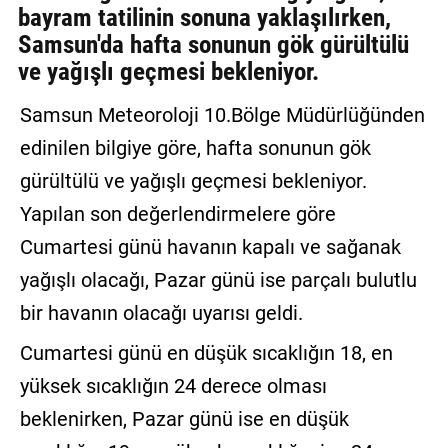
bayram tatilinin sonuna yaklaşılırken,
GALERİ
Samsun'da hafta sonunun gök gürültülü
ve yağışlı geçmesi bekleniyor.
VİDEO
YAZARLAR
Samsun Meteoroloji 10.Bölge Müdürlüğünden
edinilen bilgiye göre, hafta sonunun gök
BİZE
ULAŞIN
gürültülü ve yağışlı geçmesi bekleniyor.
Yapılan son değerlendirmelere göre
Künye
Cumartesi günü havanın kapalı ve sağanak
İletişim
yağışlı olacağı, Pazar günü ise parçalı bulutlu
Gizlilik
bir havanın olacağı uyarısı geldi.
Sözleşmesi
Cumartesi günü en düşük sıcaklığın 18, en
Kullanıcı
yüksek sıcaklığın 24 derece olması
Sözleşmesi
beklenirken, Pazar günü ise en düşük