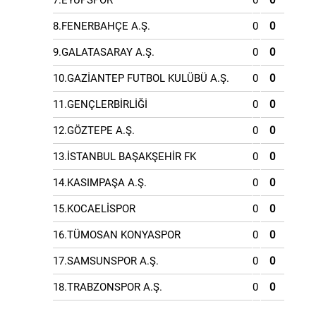
7.EYÜPSPOR
0
0
8.FENERBAHÇE A.Ş.
0
0
9.GALATASARAY A.Ş.
0
0
10.GAZİANTEP FUTBOL KULÜBÜ A.Ş.
0
0
11.GENÇLERBİRLİĞİ
0
0
12.GÖZTEPE A.Ş.
0
0
13.İSTANBUL BAŞAKŞEHİR FK
0
0
14.KASIMPAŞA A.Ş.
0
0
15.KOCAELİSPOR
0
0
16.TÜMOSAN KONYASPOR
0
0
17.SAMSUNSPOR A.Ş.
0
0
18.TRABZONSPOR A.Ş.
0
0