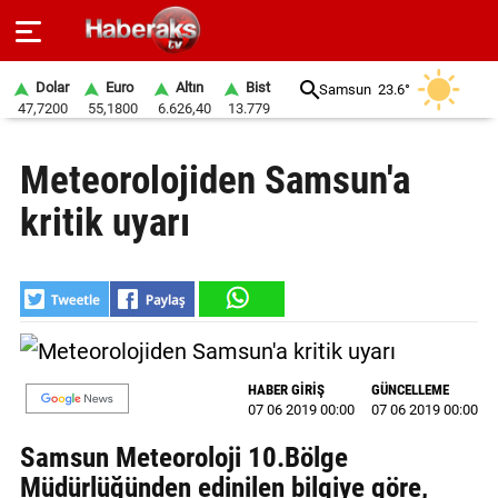
Dolar
Euro
Altın
Bist
Samsun
23.6°
47,7200
55,1800
6.626,40
13.779
GÜNDEM
Meteorolojiden Samsun'a
SPOR
kritik uyarı
YAŞAM
EKONOMİ
BELEDİYELER
SAĞLIK
HABER GİRİŞ
GÜNCELLEME
07 06 2019 00:00
07 06 2019 00:00
SİYASET
Samsun Meteoroloji 10.Bölge
EĞİTİM
Müdürlüğünden edinilen bilgiye göre,