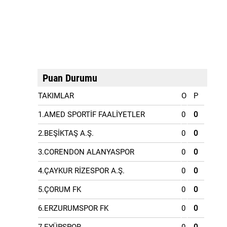
Puan Durumu
TAKIMLAR
O
P
1.AMED SPORTİF FAALİYETLER
0
0
2.BEŞİKTAŞ A.Ş.
0
0
3.CORENDON ALANYASPOR
0
0
4.ÇAYKUR RİZESPOR A.Ş.
0
0
5.ÇORUM FK
0
0
6.ERZURUMSPOR FK
0
0