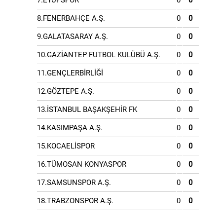
7.EYÜPSPOR
0
0
8.FENERBAHÇE A.Ş.
0
0
9.GALATASARAY A.Ş.
0
0
10.GAZİANTEP FUTBOL KULÜBÜ A.Ş.
0
0
11.GENÇLERBİRLİĞİ
0
0
12.GÖZTEPE A.Ş.
0
0
13.İSTANBUL BAŞAKŞEHİR FK
0
0
14.KASIMPAŞA A.Ş.
0
0
15.KOCAELİSPOR
0
0
16.TÜMOSAN KONYASPOR
0
0
17.SAMSUNSPOR A.Ş.
0
0
18.TRABZONSPOR A.Ş.
0
0