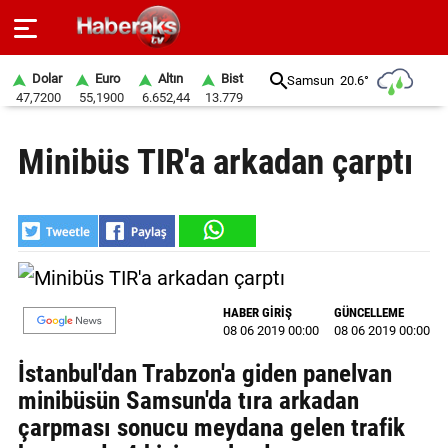
Dolar
Euro
Altın
Bist
Samsun
20.6°
47,7200
55,1900
6.652,44
13.779
GÜNDEM
Minibüs TIR'a arkadan çarptı
SPOR
YAŞAM
EKONOMİ
BELEDİYELER
HABER GİRİŞ
GÜNCELLEME
08 06 2019 00:00
08 06 2019 00:00
SAĞLIK
İstanbul'dan Trabzon'a giden panelvan
SİYASET
minibüsün Samsun'da tıra arkadan
çarpması sonucu meydana gelen trafik
EĞİTİM