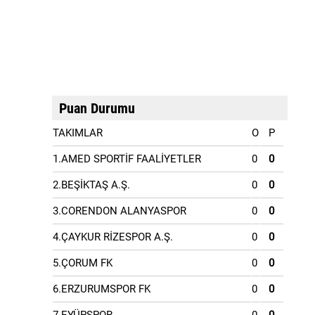
Puan Durumu
TAKIMLAR
O
P
1.AMED SPORTİF FAALİYETLER
0
0
2.BEŞİKTAŞ A.Ş.
0
0
3.CORENDON ALANYASPOR
0
0
4.ÇAYKUR RİZESPOR A.Ş.
0
0
5.ÇORUM FK
0
0
6.ERZURUMSPOR FK
0
0