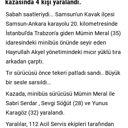
kazasında 4 kişi yaralandı.
GALERİ
Sabah saatleriydi... Samsun'un Kavak ilçesi
VİDEO
Samsun-Ankara karayolu 20. kilometresinde
YAZARLAR
İstanbul'da Trabzon'a giden Mümin Meral (35)
idaresindeki minibüs önünde seyir eden
BİZE
ULAŞIN
Hayrullah Akyel yönetimindeki mıcır yüklü tıra
arkadan çarptı.
Künye
Tır sürücüsü önce tekeri patladı sandı.. Büyük
İletişim
bir sesle sarsıldı...
Gizlilik
Kazada, minibüs sürücüsü Mümin Meral ile
Sözleşmesi
Sabri Serdar , Sevgi Söğüt (28) ve Yunus
Kullanıcı
Karagöz (32) yaralandı.
Sözleşmesi
Yaralılar, 112 Acil Servis ekipleri tarafından