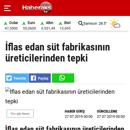
Dolar
Euro
Altın
Bist
Samsun
28.5°
47,5900
55,0600
6.551,49
13.695
GÜNDEM
İflas edan süt fabrikasının
SPOR
üreticilerinden tepki
YAŞAM
EKONOMİ
BELEDİYELER
SAĞLIK
HABER GİRİŞ
GÜNCELLEME
SİYASET
27 07 2019 00:00
27 07 2019 00:00
EĞİTİM
İflas edan süt fabrikasının üreticilerinden