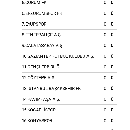
5.ÇORUM FK
0
0
6.ERZURUMSPOR FK
0
0
7.EYÜPSPOR
0
0
8.FENERBAHÇE A.Ş.
0
0
9.GALATASARAY A.Ş.
0
0
10.GAZİANTEP FUTBOL KULÜBÜ A.Ş.
0
0
11.GENÇLERBİRLİĞİ
0
0
12.GÖZTEPE A.Ş.
0
0
13.İSTANBUL BAŞAKŞEHİR FK
0
0
14.KASIMPAŞA A.Ş.
0
0
15.KOCAELİSPOR
0
0
16.KONYASPOR
0
0