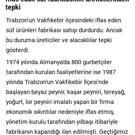
tepki
GALERİ
Trabzon’un Vakfıkebir ilçesindeki iflas eden
VİDEO
süt ürünleri fabrikası satışı durdurdu. Ancak
YAZARLAR
bu duruma üreticiler ve alacaklılar tepki
BİZE
gösterdi.
ULAŞIN
1974 yılında Almanya'da 800 gurbetçiler
Künye
tarafından kurulan faaliyetlerine ise 1987
İletişim
yılında Trabzon'un Vakfıkebir İlçesi'nde
Gizlilik
başlayan beyaz peynir, kaşar peyniri, tereyağ,
Sözleşmesi
yoğurt, lor peyniri imalatı yapan bir firma
ekonomik sıkıntılar nedeniyle iflas etmiş,
Kullanıcı
Sözleşmesi
yönetim kurulu tarafından yılbaşı itibariyle
fabrikanın kapandığı ilan edilmişti. Geçtiğimiz