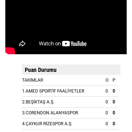
Puan Durumu
TAKIMLAR
O
P
1.AMED SPORTİF FAALİYETLER
0
0
2.BEŞİKTAŞ A.Ş.
0
0
3.CORENDON ALANYASPOR
0
0
4.ÇAYKUR RİZESPOR A.Ş.
0
0