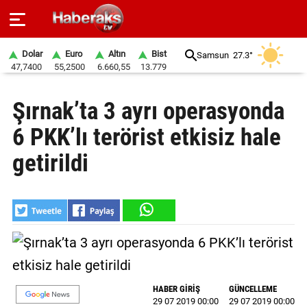
Dolar
Euro
Altın
Bist
Samsun
27.3°
47,7400
55,2500
6.660,55
13.779
GÜNDEM
Şırnak’ta 3 ayrı operasyonda
SPOR
6 PKK’lı terörist etkisiz hale
YAŞAM
getirildi
EKONOMİ
BELEDİYELER
SAĞLIK
SİYASET
HABER GİRİŞ
GÜNCELLEME
EĞİTİM
29 07 2019 00:00
29 07 2019 00:00