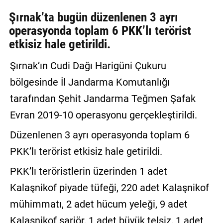
GALERİ
Şırnak’ta bugün düzenlenen 3 ayrı
operasyonda toplam 6 PKK’lı terörist
VİDEO
etkisiz hale getirildi.
YAZARLAR
Şırnak’ın Cudi Dağı Harigüni Çukuru
BİZE
bölgesinde İl Jandarma Komutanlığı
ULAŞIN
tarafından Şehit Jandarma Teğmen Şafak
Künye
Evran 2019-10 operasyonu gerçekleştirildi.
İletişim
Düzenlenen 3 ayrı operasyonda toplam 6
Gizlilik
PKK’lı terörist etkisiz hale getirildi.
Sözleşmesi
PKK’lı teröristlerin üzerinden 1 adet
Kullanıcı
Kalaşnikof piyade tüfeği, 220 adet Kalaşnikof
Sözleşmesi
mühimmatı, 2 adet hücum yeleği, 9 adet
Kalaşnikof şarjör, 1 adet büyük telsiz, 1 adet