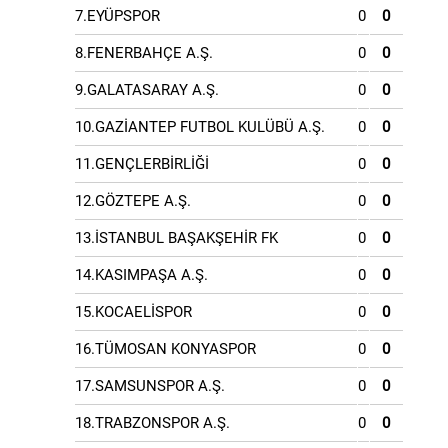
7.EYÜPSPOR
0
0
8.FENERBAHÇE A.Ş.
0
0
9.GALATASARAY A.Ş.
0
0
10.GAZİANTEP FUTBOL KULÜBÜ A.Ş.
0
0
11.GENÇLERBİRLİĞİ
0
0
12.GÖZTEPE A.Ş.
0
0
13.İSTANBUL BAŞAKŞEHİR FK
0
0
14.KASIMPAŞA A.Ş.
0
0
15.KOCAELİSPOR
0
0
16.TÜMOSAN KONYASPOR
0
0
17.SAMSUNSPOR A.Ş.
0
0
18.TRABZONSPOR A.Ş.
0
0