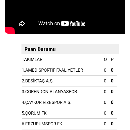
Puan Durumu
TAKIMLAR
O
P
1.AMED SPORTİF FAALİYETLER
0
0
2.BEŞİKTAŞ A.Ş.
0
0
3.CORENDON ALANYASPOR
0
0
4.ÇAYKUR RİZESPOR A.Ş.
0
0
5.ÇORUM FK
0
0
6.ERZURUMSPOR FK
0
0