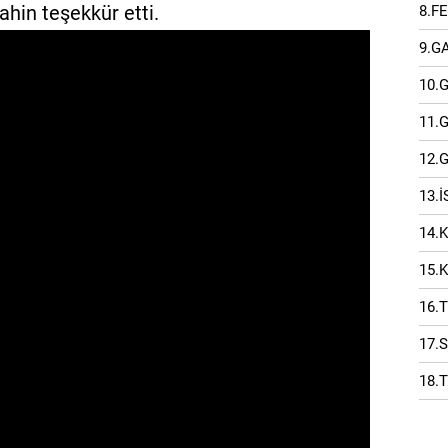
ahin teşekkür etti.
8.F
9.G
10.
11.
12.
13.
14.
15.
16.
17.
18.