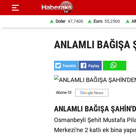
Dolar
47,7400
Euro
55,2500
Al
GÜNDEM
ANLAMLI BAĞIŞA 
SPOR
YAŞAM
EKONOMİ
BELEDİYELER
SAĞLIK
ANLAMLI BAĞIŞA ŞAHİN'
SİYASET
Osmanbeyli Şehit Mustafa Pil
Merkezi'ne 2 katlı ek bina yap
EĞİTİM