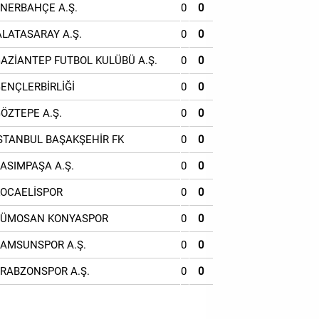
ENERBAHÇE A.Ş.
0
0
ALATASARAY A.Ş.
0
0
GAZİANTEP FUTBOL KULÜBÜ A.Ş.
0
0
GENÇLERBİRLİĞİ
0
0
GÖZTEPE A.Ş.
0
0
İSTANBUL BAŞAKŞEHİR FK
0
0
KASIMPAŞA A.Ş.
0
0
KOCAELİSPOR
0
0
TÜMOSAN KONYASPOR
0
0
SAMSUNSPOR A.Ş.
0
0
TRABZONSPOR A.Ş.
0
0