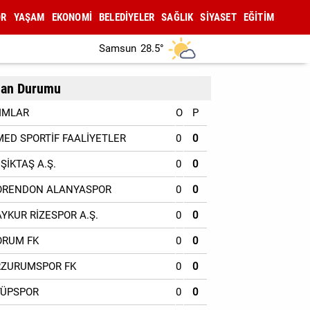
OR
YAŞAM
EKONOMİ
BELEDİYELER
SAĞLIK
SİYASET
EĞİTİM
Samsun
28.5°
an Durumu
IMLAR
O
P
MED SPORTİF FAALİYETLER
0
0
EŞİKTAŞ A.Ş.
0
0
ORENDON ALANYASPOR
0
0
AYKUR RİZESPOR A.Ş.
0
0
ORUM FK
0
0
RZURUMSPOR FK
0
0
YÜPSPOR
0
0