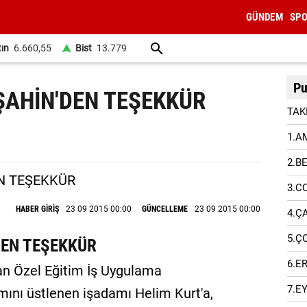
GÜNDEM
SP
tın
6.660,55
Bist
13.779
Pu
ŞAHİN'DEN TEŞEKKÜR
TAK
1.A
2.B
3.C
HABER GİRİŞ
23 09 2015 00:00
GÜNCELLEME
23 09 2015 00:00
4.Ç
5.Ç
DEN TEŞEKKÜR
6.E
an Özel Eğitim İş Uygulama
7.E
ımını üstlenen işadamı Helim Kurt'a,