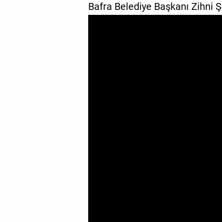
Bafra Belediye Başkanı Zihni Ş
GALERİ
VİDEO
YAZARLAR
BİZE
ULAŞIN
Künye
İletişim
Gizlilik
Sözleşmesi
Kullanıcı
Sözleşmesi