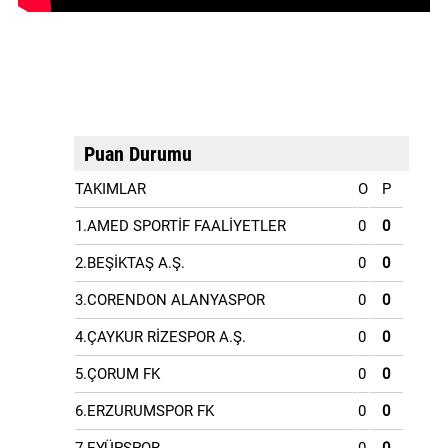
Puan Durumu
TAKIMLAR
O
P
1.AMED SPORTİF FAALİYETLER
0
0
2.BEŞİKTAŞ A.Ş.
0
0
3.CORENDON ALANYASPOR
0
0
4.ÇAYKUR RİZESPOR A.Ş.
0
0
5.ÇORUM FK
0
0
6.ERZURUMSPOR FK
0
0