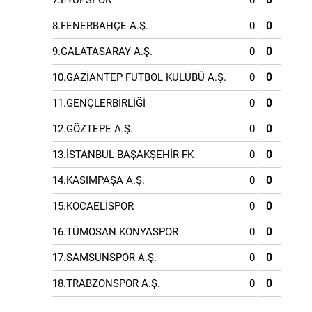
7.EYÜPSPOR
0
0
8.FENERBAHÇE A.Ş.
0
0
9.GALATASARAY A.Ş.
0
0
10.GAZİANTEP FUTBOL KULÜBÜ A.Ş.
0
0
11.GENÇLERBİRLİĞİ
0
0
12.GÖZTEPE A.Ş.
0
0
13.İSTANBUL BAŞAKŞEHİR FK
0
0
14.KASIMPAŞA A.Ş.
0
0
15.KOCAELİSPOR
0
0
16.TÜMOSAN KONYASPOR
0
0
17.SAMSUNSPOR A.Ş.
0
0
18.TRABZONSPOR A.Ş.
0
0