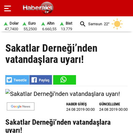
Dolar
Euro
Altın
Bist
Samsun
22°
47,7400
55,2500
6.660,55
13.779
GÜNDEM
Sakatlar Derneği’nden
SPOR
vatandaşlara uyarı!
YAŞAM
EKONOMİ
BELEDİYELER
SAĞLIK
HABER GİRİŞ
GÜNCELLEME
24 08 2019 00:00
24 08 2019 00:00
SİYASET
Sakatlar Derneği’nden vatandaşlara
EĞİTİM
uyarı!