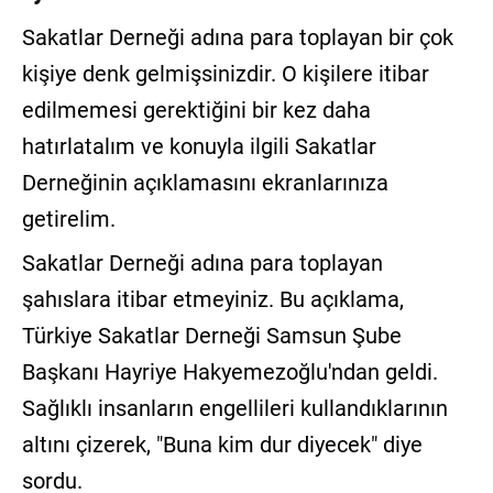
GALERİ
Sakatlar Derneği adına para toplayan bir çok
kişiye denk gelmişsinizdir. O kişilere itibar
VİDEO
edilmemesi gerektiğini bir kez daha
YAZARLAR
hatırlatalım ve konuyla ilgili Sakatlar
BİZE
Derneğinin açıklamasını ekranlarınıza
ULAŞIN
getirelim.
Künye
Sakatlar Derneği adına para toplayan
İletişim
şahıslara itibar etmeyiniz. Bu açıklama,
Gizlilik
Türkiye Sakatlar Derneği Samsun Şube
Sözleşmesi
Başkanı Hayriye Hakyemezoğlu'ndan geldi.
Sağlıklı insanların engellileri kullandıklarının
Kullanıcı
Sözleşmesi
altını çizerek, "Buna kim dur diyecek" diye
sordu.