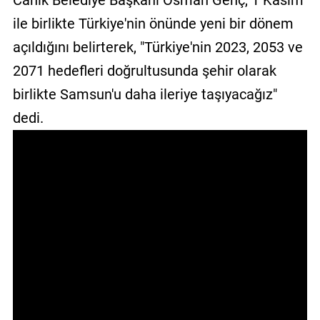
Canik Belediye Başkanı Osman Genç, 1 Kasım
GALERİ
ile birlikte Türkiye'nin önünde yeni bir dönem
açıldığını belirterek, "Türkiye'nin 2023, 2053 ve
VİDEO
2071 hedefleri doğrultusunda şehir olarak
YAZARLAR
birlikte Samsun'u daha ileriye taşıyacağız"
BİZE
dedi.
ULAŞIN
Künye
İletişim
Gizlilik
Sözleşmesi
Kullanıcı
Sözleşmesi