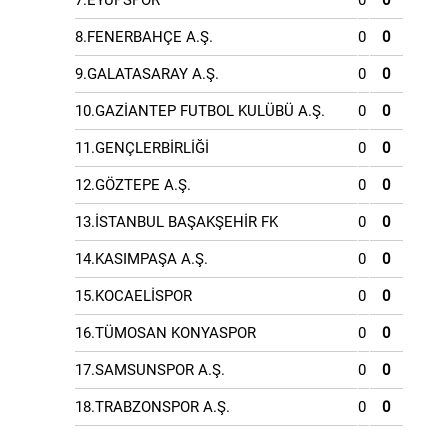
7.EYÜPSPOR
0
0
8.FENERBAHÇE A.Ş.
0
0
9.GALATASARAY A.Ş.
0
0
10.GAZİANTEP FUTBOL KULÜBÜ A.Ş.
0
0
11.GENÇLERBİRLİĞİ
0
0
12.GÖZTEPE A.Ş.
0
0
13.İSTANBUL BAŞAKŞEHİR FK
0
0
14.KASIMPAŞA A.Ş.
0
0
15.KOCAELİSPOR
0
0
16.TÜMOSAN KONYASPOR
0
0
17.SAMSUNSPOR A.Ş.
0
0
18.TRABZONSPOR A.Ş.
0
0