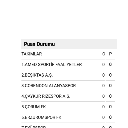
Puan Durumu
TAKIMLAR
O
P
1.AMED SPORTİF FAALİYETLER
0
0
2.BEŞİKTAŞ A.Ş.
0
0
3.CORENDON ALANYASPOR
0
0
4.ÇAYKUR RİZESPOR A.Ş.
0
0
5.ÇORUM FK
0
0
6.ERZURUMSPOR FK
0
0