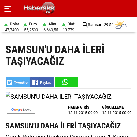
Dolar
Euro
Altın
Bist
Samsun
29.5°
47,7400
55,2500
6.660,55
13.779
GÜNDEM
SAMSUN'U DAHA İLERİ
SPOR
TAŞIYACAĞIZ
YAŞAM
EKONOMİ
BELEDİYELER
SAĞLIK
HABER GİRİŞ
GÜNCELLEME
13 11 2015 00:00
13 11 2015 00:00
SİYASET
SAMSUN'U DAHA İLERİ TAŞIYACAĞIZ
EĞİTİM