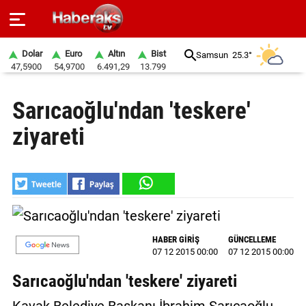
Dolar
Euro
Altın
Bist
Samsun
25.3°
47,5900
54,9700
6.491,29
13.799
GÜNDEM
Sarıcaoğlu'ndan 'teskere'
SPOR
ziyareti
YAŞAM
EKONOMİ
BELEDİYELER
SAĞLIK
HABER GİRİŞ
GÜNCELLEME
07 12 2015 00:00
07 12 2015 00:00
SİYASET
Sarıcaoğlu'ndan 'teskere' ziyareti
EĞİTİM