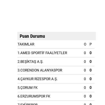
Puan Durumu
TAKIMLAR
O
P
1.AMED SPORTİF FAALİYETLER
0
0
2.BEŞİKTAŞ A.Ş.
0
0
3.CORENDON ALANYASPOR
0
0
4.ÇAYKUR RİZESPOR A.Ş.
0
0
5.ÇORUM FK
0
0
6.ERZURUMSPOR FK
0
0