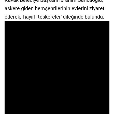
Kavak Belediye Başkanı İbrahim Sarıcaoğlu,
GALERİ
askere giden hemşehrilerinin evlerini ziyaret
ederek, 'hayırlı teskereler' dileğinde bulundu.
VİDEO
YAZARLAR
BİZE
ULAŞIN
Künye
İletişim
Gizlilik
Sözleşmesi
Kullanıcı
Sözleşmesi