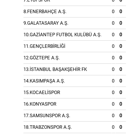
7.EYÜPSPOR
0
0
8.FENERBAHÇE A.Ş.
0
0
9.GALATASARAY A.Ş.
0
0
10.GAZİANTEP FUTBOL KULÜBÜ A.Ş.
0
0
11.GENÇLERBİRLİĞİ
0
0
12.GÖZTEPE A.Ş.
0
0
13.İSTANBUL BAŞAKŞEHİR FK
0
0
14.KASIMPAŞA A.Ş.
0
0
15.KOCAELİSPOR
0
0
16.KONYASPOR
0
0
17.SAMSUNSPOR A.Ş.
0
0
18.TRABZONSPOR A.Ş.
0
0