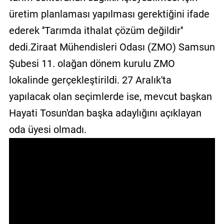
GALERİ
üretim planlaması yapılması gerektiğini ifade
ederek ''Tarımda ithalat çözüm değildir''
VİDEO
dedi.Ziraat Mühendisleri Odası (ZMO) Samsun
YAZARLAR
Şubesi 11. olağan dönem kurulu ZMO
BİZE
lokalinde gerçekleştirildi. 27 Aralık'ta
ULAŞIN
yapılacak olan seçimlerde ise, mevcut başkan
Künye
Hayati Tosun'dan başka adaylığını açıklayan
oda üyesi olmadı.
İletişim
Gizlilik
Sözleşmesi
Kullanıcı
Sözleşmesi