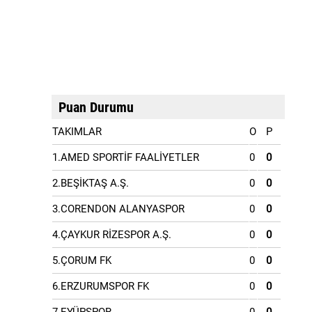
Puan Durumu
TAKIMLAR
O
P
1.AMED SPORTİF FAALİYETLER
0
0
2.BEŞİKTAŞ A.Ş.
0
0
3.CORENDON ALANYASPOR
0
0
4.ÇAYKUR RİZESPOR A.Ş.
0
0
5.ÇORUM FK
0
0
6.ERZURUMSPOR FK
0
0