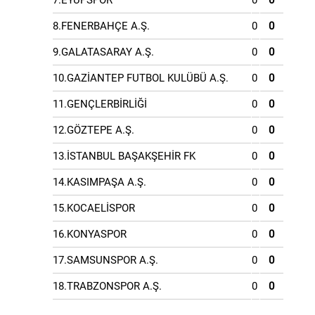
7.EYÜPSPOR
0
0
8.FENERBAHÇE A.Ş.
0
0
9.GALATASARAY A.Ş.
0
0
10.GAZİANTEP FUTBOL KULÜBÜ A.Ş.
0
0
11.GENÇLERBİRLİĞİ
0
0
12.GÖZTEPE A.Ş.
0
0
13.İSTANBUL BAŞAKŞEHİR FK
0
0
14.KASIMPAŞA A.Ş.
0
0
15.KOCAELİSPOR
0
0
16.KONYASPOR
0
0
17.SAMSUNSPOR A.Ş.
0
0
18.TRABZONSPOR A.Ş.
0
0