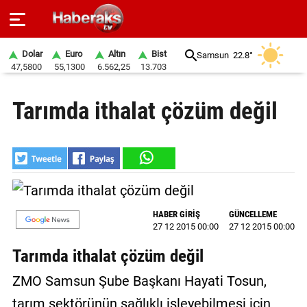
Dolar
Euro
Altın
Bist
Samsun
22.8°
47,5800
55,1300
6.562,25
13.703
GÜNDEM
Tarımda ithalat çözüm değil
SPOR
YAŞAM
EKONOMİ
BELEDİYELER
HABER GİRİŞ
GÜNCELLEME
27 12 2015 00:00
27 12 2015 00:00
SAĞLIK
Tarımda ithalat çözüm değil
SİYASET
ZMO Samsun Şube Başkanı Hayati Tosun,
EĞİTİM
tarım sektörünün sağlıklı işleyebilmesi için