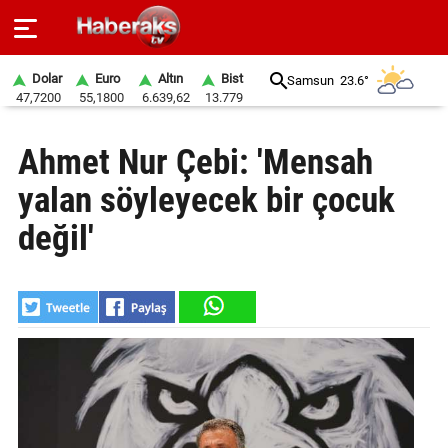
Dolar
Euro
Altın
Bist
Samsun
23.6°
47,7200
55,1800
6.639,62
13.779
GÜNDEM
Ahmet Nur Çebi: 'Mensah
SPOR
yalan söyleyecek bir çocuk
YAŞAM
değil'
EKONOMİ
BELEDİYELER
SAĞLIK
SİYASET
EĞİTİM