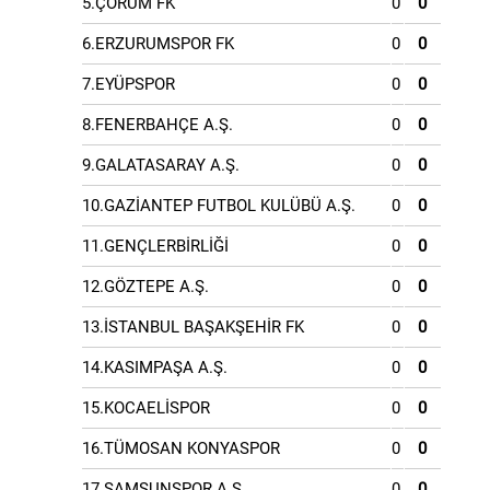
5.ÇORUM FK
0
0
6.ERZURUMSPOR FK
0
0
7.EYÜPSPOR
0
0
8.FENERBAHÇE A.Ş.
0
0
9.GALATASARAY A.Ş.
0
0
10.GAZİANTEP FUTBOL KULÜBÜ A.Ş.
0
0
11.GENÇLERBİRLİĞİ
0
0
12.GÖZTEPE A.Ş.
0
0
13.İSTANBUL BAŞAKŞEHİR FK
0
0
14.KASIMPAŞA A.Ş.
0
0
15.KOCAELİSPOR
0
0
16.TÜMOSAN KONYASPOR
0
0
17.SAMSUNSPOR A.Ş.
0
0