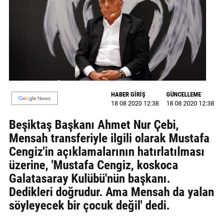
GALERİ
VİDEO
YAZARLAR
BİZE
ULAŞIN
HABER GİRİŞ
GÜNCELLEME
18 08 2020 12:38
18 08 2020 12:38
Künye
Beşiktaş Başkanı Ahmet Nur Çebi,
İletişim
Mensah transferiyle ilgili olarak Mustafa
Cengiz'in açıklamalarının hatırlatılması
Gizlilik
üzerine, 'Mustafa Cengiz, koskoca
Sözleşmesi
Galatasaray Kulübü'nün başkanı.
Kullanıcı
Dedikleri doğrudur. Ama Mensah da yalan
Sözleşmesi
söyleyecek bir çocuk değil' dedi.