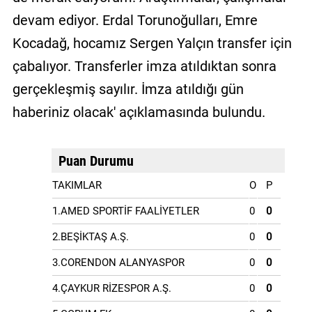
devam ediyor. Erdal Torunoğulları, Emre
Kocadağ, hocamız Sergen Yalçın transfer için
çabalıyor. Transferler imza atıldıktan sonra
gerçekleşmiş sayılır. İmza atıldığı gün
haberiniz olacak' açıklamasında bulundu.
Puan Durumu
TAKIMLAR
O
P
1.AMED SPORTİF FAALİYETLER
0
0
2.BEŞİKTAŞ A.Ş.
0
0
3.CORENDON ALANYASPOR
0
0
4.ÇAYKUR RİZESPOR A.Ş.
0
0