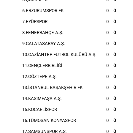
6.ERZURUMSPOR FK
0
0
7.EYÜPSPOR
0
0
8.FENERBAHÇE A.Ş.
0
0
9.GALATASARAY A.Ş.
0
0
10.GAZİANTEP FUTBOL KULÜBÜ A.Ş.
0
0
11.GENÇLERBİRLİĞİ
0
0
12.GÖZTEPE A.Ş.
0
0
13.İSTANBUL BAŞAKŞEHİR FK
0
0
14.KASIMPAŞA A.Ş.
0
0
15.KOCAELİSPOR
0
0
16.TÜMOSAN KONYASPOR
0
0
17.SAMSUNSPOR A.Ş.
0
0