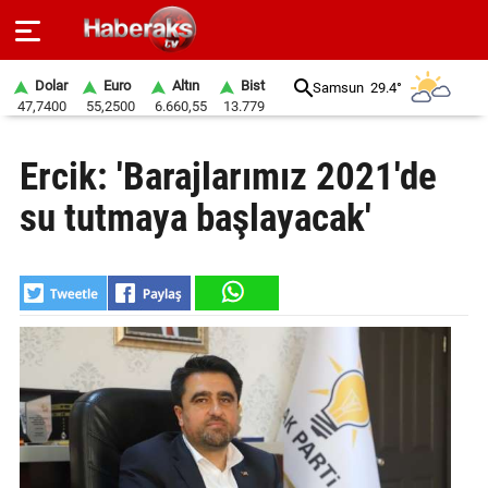
Dolar
Euro
Altın
Bist
Samsun
29.4°
47,7400
55,2500
6.660,55
13.779
GÜNDEM
Ercik: 'Barajlarımız 2021'de
SPOR
su tutmaya başlayacak'
YAŞAM
EKONOMİ
BELEDİYELER
SAĞLIK
SİYASET
EĞİTİM