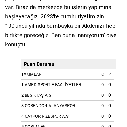
var. Biraz da merkezde bu işlerin yapımına
başlayacağız. 2023'te cumhuriyetimizin
100'üncü yılında bambaşka bir Akdeniz'i hep
birlikte göreceğiz. Ben buna inanıyorum' diye
konuştu.
Puan Durumu
TAKIMLAR
O
P
1.AMED SPORTİF FAALİYETLER
0
0
2.BEŞİKTAŞ A.Ş.
0
0
3.CORENDON ALANYASPOR
0
0
4.ÇAYKUR RİZESPOR A.Ş.
0
0
5.ÇORUM FK
0
0