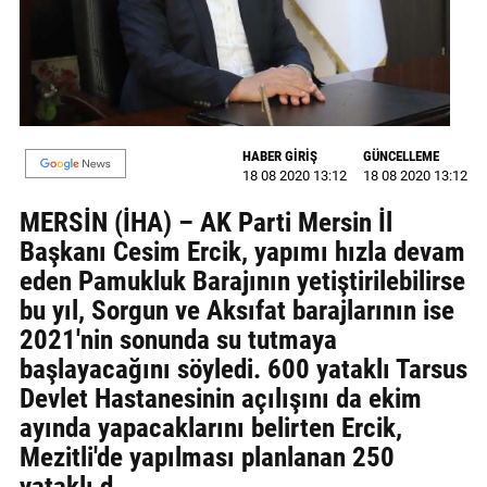
GALERİ
VİDEO
YAZARLAR
HABER GİRİŞ
GÜNCELLEME
BİZE
18 08 2020 13:12
18 08 2020 13:12
ULAŞIN
MERSİN (İHA) – AK Parti Mersin İl
Künye
Başkanı Cesim Ercik, yapımı hızla devam
eden Pamukluk Barajının yetiştirilebilirse
İletişim
bu yıl, Sorgun ve Aksıfat barajlarının ise
Gizlilik
2021'nin sonunda su tutmaya
Sözleşmesi
başlayacağını söyledi. 600 yataklı Tarsus
Devlet Hastanesinin açılışını da ekim
Kullanıcı
ayında yapacaklarını belirten Ercik,
Sözleşmesi
Mezitli'de yapılması planlanan 250
yataklı d