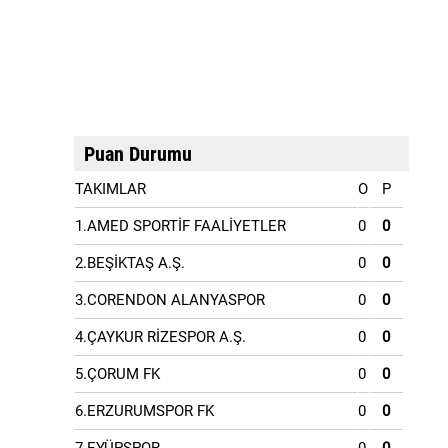
Puan Durumu
TAKIMLAR
O
P
1.AMED SPORTİF FAALİYETLER
0
0
2.BEŞİKTAŞ A.Ş.
0
0
3.CORENDON ALANYASPOR
0
0
4.ÇAYKUR RİZESPOR A.Ş.
0
0
5.ÇORUM FK
0
0
6.ERZURUMSPOR FK
0
0