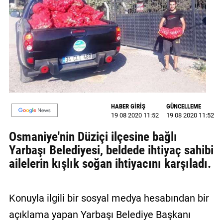
GALERİ
VİDEO
YAZARLAR
BİZE
ULAŞIN
Künye
HABER GİRİŞ
GÜNCELLEME
19 08 2020 11:52
19 08 2020 11:52
İletişim
Osmaniye'nin Düziçi ilçesine bağlı
Yarbaşı Belediyesi, beldede ihtiyaç sahibi
Gizlilik
ailelerin kışlık soğan ihtiyacını karşıladı.
Sözleşmesi
Kullanıcı
Konuyla ilgili bir sosyal medya hesabından bir
Sözleşmesi
açıklama yapan Yarbaşı Belediye Başkanı