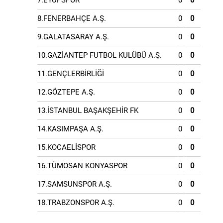
7.EYÜPSPOR
0
0
8.FENERBAHÇE A.Ş.
0
0
9.GALATASARAY A.Ş.
0
0
10.GAZİANTEP FUTBOL KULÜBÜ A.Ş.
0
0
11.GENÇLERBİRLİĞİ
0
0
12.GÖZTEPE A.Ş.
0
0
13.İSTANBUL BAŞAKŞEHİR FK
0
0
14.KASIMPAŞA A.Ş.
0
0
15.KOCAELİSPOR
0
0
16.TÜMOSAN KONYASPOR
0
0
17.SAMSUNSPOR A.Ş.
0
0
18.TRABZONSPOR A.Ş.
0
0