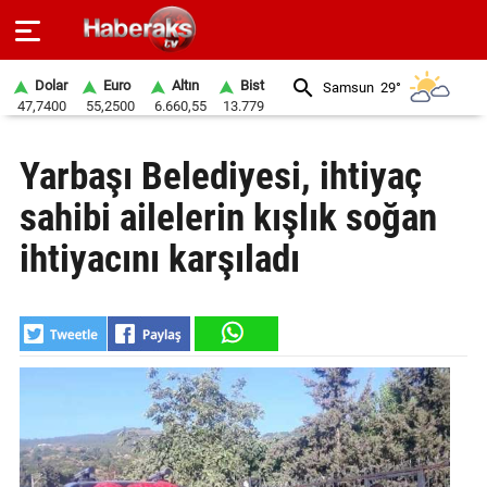
Dolar
Euro
Altın
Bist
Samsun
29°
47,7400
55,2500
6.660,55
13.779
GÜNDEM
Yarbaşı Belediyesi, ihtiyaç
SPOR
sahibi ailelerin kışlık soğan
YAŞAM
ihtiyacını karşıladı
EKONOMİ
BELEDİYELER
SAĞLIK
SİYASET
EĞİTİM