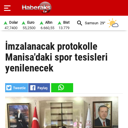
Dolar
Euro
Altın
Bist
Samsun
29°
47,7400
55,2500
6.660,55
13.779
GÜNDEM
İmzalanacak protokolle
SPOR
Manisa'daki spor tesisleri
YAŞAM
yenilenecek
EKONOMİ
BELEDİYELER
SAĞLIK
SİYASET
EĞİTİM