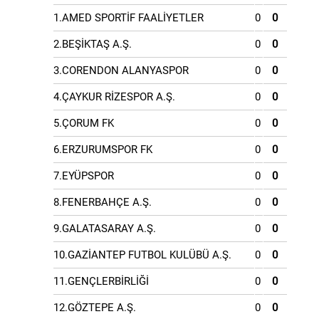
1.AMED SPORTİF FAALİYETLER
0
0
2.BEŞİKTAŞ A.Ş.
0
0
3.CORENDON ALANYASPOR
0
0
4.ÇAYKUR RİZESPOR A.Ş.
0
0
5.ÇORUM FK
0
0
6.ERZURUMSPOR FK
0
0
7.EYÜPSPOR
0
0
8.FENERBAHÇE A.Ş.
0
0
9.GALATASARAY A.Ş.
0
0
10.GAZİANTEP FUTBOL KULÜBÜ A.Ş.
0
0
11.GENÇLERBİRLİĞİ
0
0
12.GÖZTEPE A.Ş.
0
0