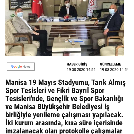
GALERİ
VİDEO
YAZARLAR
BİZE
ULAŞIN
Künye
HABER GİRİŞ
GÜNCELLEME
19 08 2020 14:54
19 08 2020 14:54
İletişim
Manisa 19 Mayıs Stadyumu, Tarık Almış
Spor Tesisleri ve Fikri Bayrıl Spor
Gizlilik
Tesisleri'nde, Gençlik ve Spor Bakanlığı
Sözleşmesi
ve Manisa Büyükşehir Belediyesi iş
Kullanıcı
birliğiyle yenileme çalışması yapılacak.
Sözleşmesi
İki kurum arasında, kısa süre içerisinde
imzalanacak olan protokolle çalışmalar