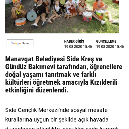
GALERİ
VİDEO
YAZARLAR
HABER GİRİŞ
GÜNCELLEME
BİZE
19 08 2020 15:46
19 08 2020 15:46
ULAŞIN
Manavgat Belediyesi Side Kreş ve
Künye
Gündüz Bakımevi tarafından, öğrencilere
doğal yaşamı tanıtmak ve farklı
İletişim
kültürleri öğretmek amacıyla Kızılderili
Gizlilik
etkinliğini düzenlendi.
Sözleşmesi
Kullanıcı
Side Gençlik Merkezi'nde sosyal mesafe
Sözleşmesi
kurallarına uygun bir şekilde açık havada
düzenlenen etkinlikte, çocuklar çadır kurarak