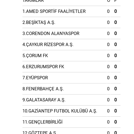
TAKIMLAR
O
P
1.AMED SPORTİF FAALİYETLER
0
0
2.BEŞİKTAŞ A.Ş.
0
0
3.CORENDON ALANYASPOR
0
0
4.ÇAYKUR RİZESPOR A.Ş.
0
0
5.ÇORUM FK
0
0
6.ERZURUMSPOR FK
0
0
7.EYÜPSPOR
0
0
8.FENERBAHÇE A.Ş.
0
0
9.GALATASARAY A.Ş.
0
0
10.GAZİANTEP FUTBOL KULÜBÜ A.Ş.
0
0
11.GENÇLERBİRLİĞİ
0
0
12.GÖZTEPE A.Ş.
0
0