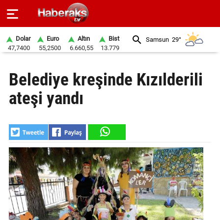
Dolar
Euro
Altın
Bist
Samsun
29°
47,7400
55,2500
6.660,55
13.779
GÜNDEM
Belediye kreşinde Kızılderili
SPOR
ateşi yandı
YAŞAM
EKONOMİ
BELEDİYELER
SAĞLIK
SİYASET
EĞİTİM