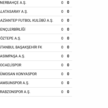
ENERBAHÇE A.Ş.
0
0
ALATASARAY A.Ş.
0
0
GAZİANTEP FUTBOL KULÜBÜ A.Ş.
0
0
GENÇLERBİRLİĞİ
0
0
GÖZTEPE A.Ş.
0
0
İSTANBUL BAŞAKŞEHİR FK
0
0
KASIMPAŞA A.Ş.
0
0
KOCAELİSPOR
0
0
TÜMOSAN KONYASPOR
0
0
SAMSUNSPOR A.Ş.
0
0
TRABZONSPOR A.Ş.
0
0