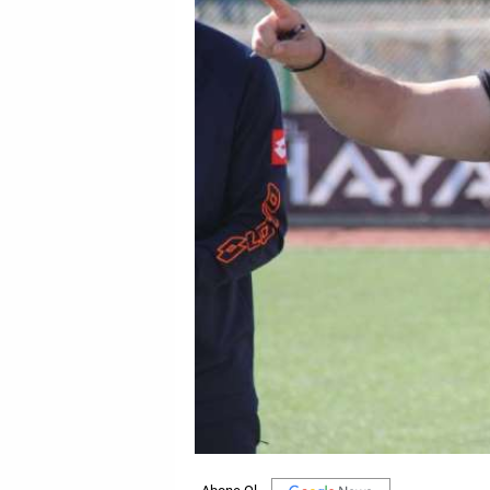
GALERİ
VİDEO
YAZARLAR
BİZE
ULAŞIN
Künye
İletişim
Gizlilik
Sözleşmesi
Kullanıcı
Sözleşmesi