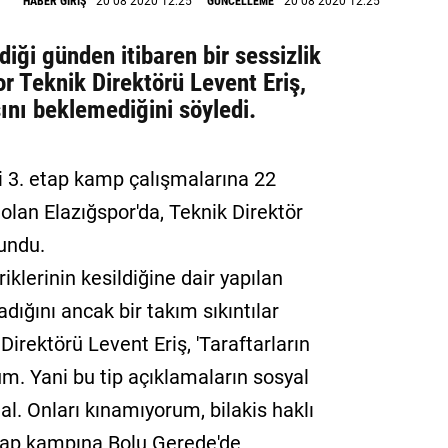
HABER GİRİŞ
20 08 2020 12:25
GÜNCELLEME
20 08 2020 12:25
iği günden itibaren bir sessizlik
r Teknik Direktörü Levent Eriş,
ını beklemediğini söyledi.
i 3. etap kamp çalışmalarına 22
olan Elazığspor'da, Teknik Direktör
lundu.
klerinin kesildiğine dair yapılan
dığını ancak bir takım sıkıntılar
irektörü Levent Eriş, 'Taraftarların
um. Yani bu tip açıklamaların sosyal
. Onları kınamıyorum, bilakis haklı
tap kampına Bolu Gerede'de