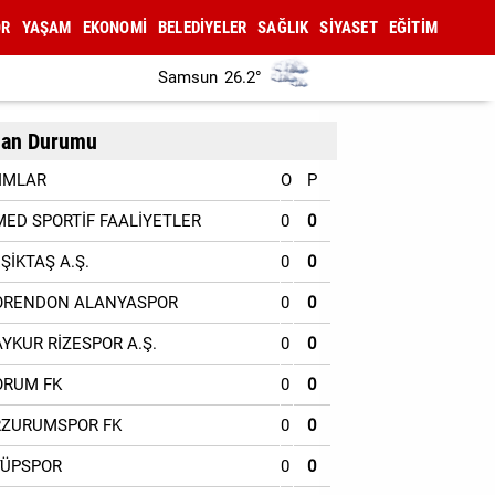
OR
YAŞAM
EKONOMİ
BELEDİYELER
SAĞLIK
SİYASET
EĞİTİM
Samsun
26.2°
an Durumu
IMLAR
O
P
MED SPORTİF FAALİYETLER
0
0
EŞİKTAŞ A.Ş.
0
0
ORENDON ALANYASPOR
0
0
AYKUR RİZESPOR A.Ş.
0
0
ORUM FK
0
0
RZURUMSPOR FK
0
0
YÜPSPOR
0
0