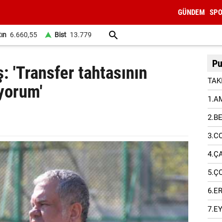
GÜNDEM
SP
tın
6.660,55
Bist
13.779
Pu
ş: 'Transfer tahtasının
TAK
yorum'
1.A
2.B
3.C
4.Ç
5.Ç
6.E
7.E