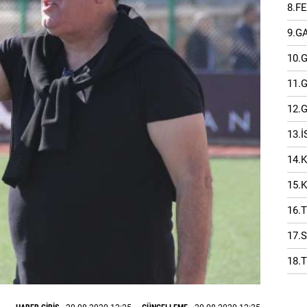
8.F
9.G
10.
11.
12.
13.
14.
15.
16.
17.
18.