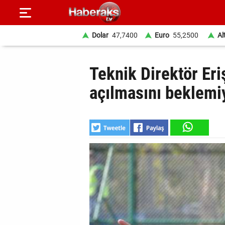
Dolar
47,7400
Euro
55,2500
Al
GÜNDEM
Teknik Direktör Eri
SPOR
açılmasını beklemi
YAŞAM
EKONOMİ
BELEDİYELER
SAĞLIK
SİYASET
EĞİTİM