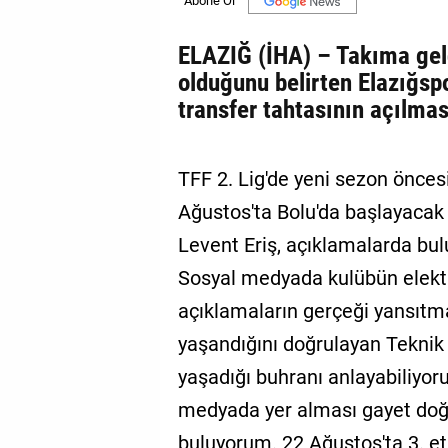
ELAZIĞ (İHA) – Takıma geld
olduğunu belirten Elazığspo
transfer tahtasının açılmas
TFF 2. Lig'de yeni sezon önces
Ağustos'ta Bolu'da başlayacak 
Levent Eriş, açıklamalarda bu
Sosyal medyada kulübün elektri
açıklamaların gerçeği yansıtma
yaşandığını doğrulayan Teknik D
yaşadığı buhranı anlayabiliyor
medyada yer alması gayet doğal
buluyorum. 22 Ağustos'ta 3. e