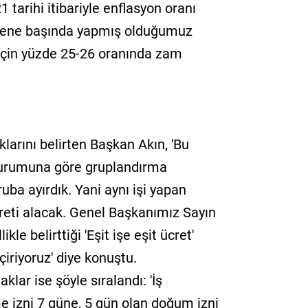
 tarihi itibariyle enflasyon oranı
 sene başında yapmış olduğumuz
l için yüzde 25-26 oranında zam
ıklarını belirten Başkan Akın, 'Bu
 durumuna göre gruplandırma
ruba ayırdık. Yani aynı işi yapan
reti alacak. Genel Başkanımız Sayın
le belirttiği 'Eşit işe eşit ücret'
iriyoruz' diye konuştu.
klar ise şöyle sıralandı: 'İş
 izni 7 güne, 5 gün olan doğum izni