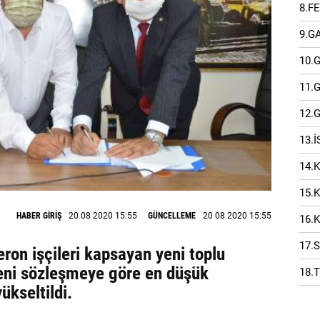
8.F
9.G
10.
11.
12.
13.
14.
15.
HABER GİRİŞ
20 08 2020 15:55
GÜNCELLEME
20 08 2020 15:55
16.
17.
ron işçileri kapsayan yeni toplu
Yeni sözleşmeye göre en düşük
18.
ükseltildi.