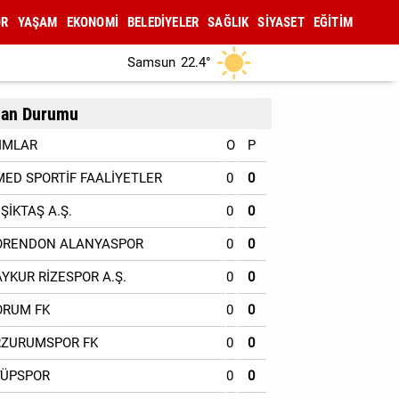
OR
YAŞAM
EKONOMİ
BELEDİYELER
SAĞLIK
SİYASET
EĞİTİM
Samsun
22.4°
an Durumu
IMLAR
O
P
MED SPORTİF FAALİYETLER
0
0
EŞİKTAŞ A.Ş.
0
0
ORENDON ALANYASPOR
0
0
AYKUR RİZESPOR A.Ş.
0
0
ORUM FK
0
0
RZURUMSPOR FK
0
0
YÜPSPOR
0
0