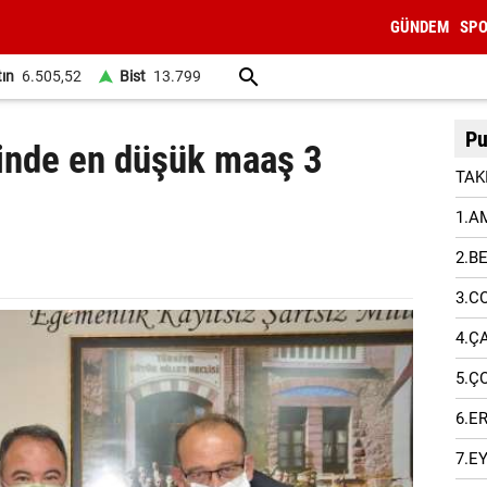
GÜNDEM
SP
tın
6.505,52
Bist
13.799
Pu
inde en düşük maaş 3
TAK
1.A
2.B
3.C
4.Ç
5.Ç
6.E
7.E