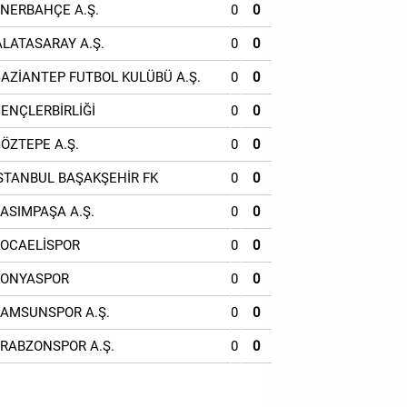
ENERBAHÇE A.Ş.
0
0
ALATASARAY A.Ş.
0
0
GAZİANTEP FUTBOL KULÜBÜ A.Ş.
0
0
GENÇLERBİRLİĞİ
0
0
GÖZTEPE A.Ş.
0
0
İSTANBUL BAŞAKŞEHİR FK
0
0
KASIMPAŞA A.Ş.
0
0
KOCAELİSPOR
0
0
KONYASPOR
0
0
SAMSUNSPOR A.Ş.
0
0
TRABZONSPOR A.Ş.
0
0