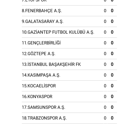
7.EYÜPSPOR
0
0
8.FENERBAHÇE A.Ş.
0
0
9.GALATASARAY A.Ş.
0
0
10.GAZİANTEP FUTBOL KULÜBÜ A.Ş.
0
0
11.GENÇLERBİRLİĞİ
0
0
12.GÖZTEPE A.Ş.
0
0
13.İSTANBUL BAŞAKŞEHİR FK
0
0
14.KASIMPAŞA A.Ş.
0
0
15.KOCAELİSPOR
0
0
16.KONYASPOR
0
0
17.SAMSUNSPOR A.Ş.
0
0
18.TRABZONSPOR A.Ş.
0
0