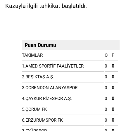
Kazayla ilgili tahkikat başlatıldı.
Puan Durumu
TAKIMLAR
O
P
1.AMED SPORTİF FAALİYETLER
0
0
2.BEŞİKTAŞ A.Ş.
0
0
3.CORENDON ALANYASPOR
0
0
4.ÇAYKUR RİZESPOR A.Ş.
0
0
5.ÇORUM FK
0
0
6.ERZURUMSPOR FK
0
0