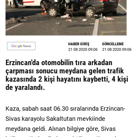
GALERİ
VİDEO
YAZARLAR
HABER GİRİŞ
GÜNCELLEME
BİZE
21 08 2020 09:06
21 08 2020 09:06
ULAŞIN
Erzincan'da otomobilin tıra arkadan
Künye
çarpması sonucu meydana gelen trafik
kazasında 2 kişi hayatını kaybetti, 4 kişi
İletişim
de yaralandı.
Gizlilik
Sözleşmesi
Kaza, sabah saat 06.30 sıralarında Erzincan-
Kullanıcı
Sivas karayolu Sakaltutan mevkiinde
Sözleşmesi
meydana geldi. Alınan bilgiye göre, Sivas