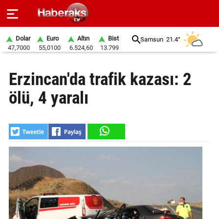
Dolar
Euro
Altın
Bist
Samsun
21.4°
47,7000
55,0100
6.524,60
13.799
GÜNDEM
Erzincan'da trafik kazası: 2
SPOR
ölü, 4 yaralı
YAŞAM
EKONOMİ
BELEDİYELER
SAĞLIK
SİYASET
EĞİTİM