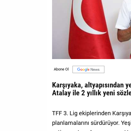
GALERİ
VİDEO
YAZARLAR
BİZE
ULAŞIN
Künye
İletişim
Karşıyaka, altyapısından y
Gizlilik
Atalay ile 2 yıllık yeni sö
Sözleşmesi
Kullanıcı
TFF 3. Lig ekiplerinden Karşı
Sözleşmesi
planlamalarını sürdürüyor. Yeşi