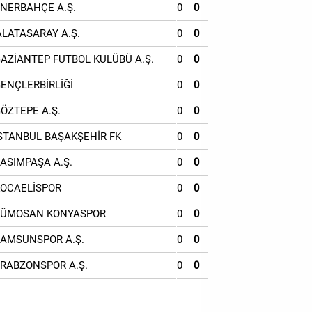
ENERBAHÇE A.Ş.
0
0
ALATASARAY A.Ş.
0
0
GAZİANTEP FUTBOL KULÜBÜ A.Ş.
0
0
GENÇLERBİRLİĞİ
0
0
GÖZTEPE A.Ş.
0
0
İSTANBUL BAŞAKŞEHİR FK
0
0
KASIMPAŞA A.Ş.
0
0
KOCAELİSPOR
0
0
TÜMOSAN KONYASPOR
0
0
SAMSUNSPOR A.Ş.
0
0
TRABZONSPOR A.Ş.
0
0