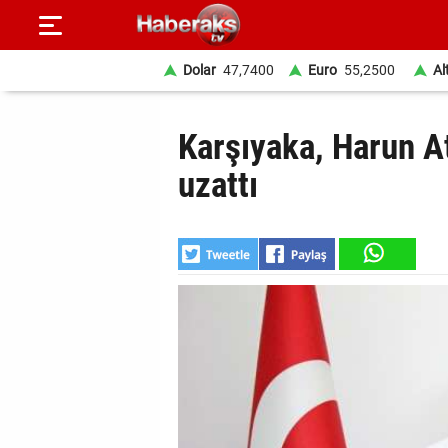
Dolar
47,7400
Euro
55,2500
Al
GÜNDEM
Karşıyaka, Harun A
SPOR
uzattı
YAŞAM
EKONOMİ
BELEDİYELER
SAĞLIK
SİYASET
EĞİTİM