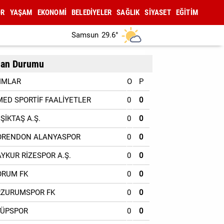
OR
YAŞAM
EKONOMİ
BELEDİYELER
SAĞLIK
SİYASET
EĞİTİM
Samsun
29.6°
an Durumu
IMLAR
O
P
MED SPORTİF FAALİYETLER
0
0
EŞİKTAŞ A.Ş.
0
0
ORENDON ALANYASPOR
0
0
AYKUR RİZESPOR A.Ş.
0
0
ORUM FK
0
0
RZURUMSPOR FK
0
0
YÜPSPOR
0
0