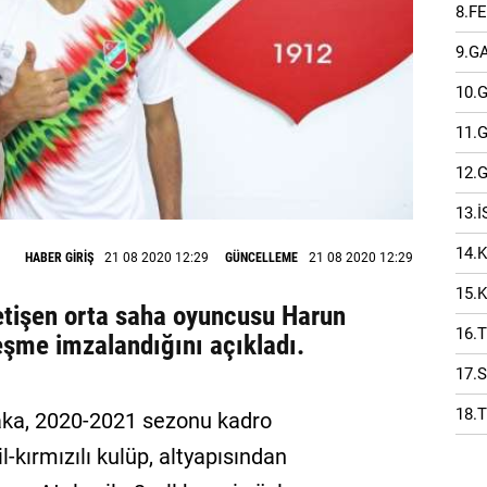
8.F
9.G
10.
11.
12.
13.
14.
HABER GİRİŞ
21 08 2020 12:29
GÜNCELLEME
21 08 2020 12:29
15.
etişen orta saha oyuncusu Harun
16.
zleşme imzalandığını açıkladı.
17.
18.
yaka, 2020-2021 sezonu kadro
l-kırmızılı kulüp, altyapısından