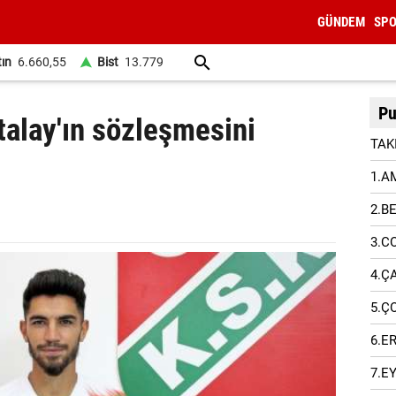
GÜNDEM
SP
tın
6.660,55
Bist
13.779
Pu
talay'ın sözleşmesini
TAK
1.A
2.B
3.C
4.Ç
5.Ç
6.E
7.E