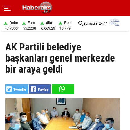
Dolar
Euro
Altın
Bist
Samsun
24.4°
47,7000
55,2200
6.669,29
13.779
GÜNDEM
AK Partili belediye
SPOR
başkanları genel merkezde
YAŞAM
bir araya geldi
EKONOMİ
BELEDİYELER
SAĞLIK
SİYASET
EĞİTİM