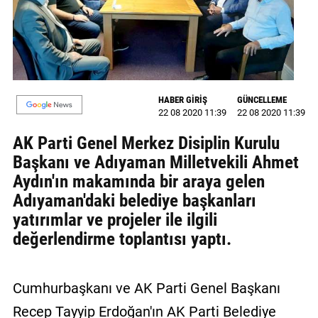
GALERİ
VİDEO
YAZARLAR
HABER GİRİŞ
GÜNCELLEME
BİZE
22 08 2020 11:39
22 08 2020 11:39
ULAŞIN
AK Parti Genel Merkez Disiplin Kurulu
Künye
Başkanı ve Adıyaman Milletvekili Ahmet
Aydın'ın makamında bir araya gelen
İletişim
Adıyaman'daki belediye başkanları
Gizlilik
yatırımlar ve projeler ile ilgili
Sözleşmesi
değerlendirme toplantısı yaptı.
Kullanıcı
Sözleşmesi
Cumhurbaşkanı ve AK Parti Genel Başkanı
Recep Tayyip Erdoğan'ın AK Parti Belediye