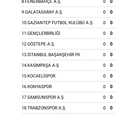
8.FENERBAHÇE A.Ş.
0
0
9.GALATASARAY A.Ş.
0
0
10.GAZİANTEP FUTBOL KULÜBÜ A.Ş.
0
0
11.GENÇLERBİRLİĞİ
0
0
12.GÖZTEPE A.Ş.
0
0
13.İSTANBUL BAŞAKŞEHİR FK
0
0
14.KASIMPAŞA A.Ş.
0
0
15.KOCAELİSPOR
0
0
16.KONYASPOR
0
0
17.SAMSUNSPOR A.Ş.
0
0
18.TRABZONSPOR A.Ş.
0
0