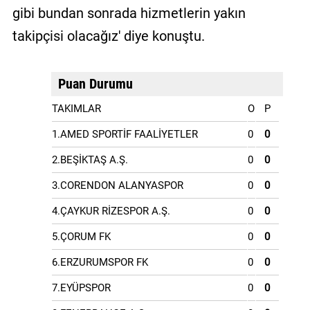
gibi bundan sonrada hizmetlerin yakın
takipçisi olacağız' diye konuştu.
Puan Durumu
TAKIMLAR
O
P
1.AMED SPORTİF FAALİYETLER
0
0
2.BEŞİKTAŞ A.Ş.
0
0
3.CORENDON ALANYASPOR
0
0
4.ÇAYKUR RİZESPOR A.Ş.
0
0
5.ÇORUM FK
0
0
6.ERZURUMSPOR FK
0
0
7.EYÜPSPOR
0
0