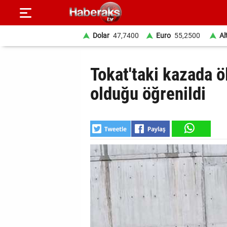
Dolar
47,7400
Euro
55,2500
Al
GÜNDEM
Tokat'taki kazada öl
SPOR
olduğu öğrenildi
YAŞAM
EKONOMİ
BELEDİYELER
SAĞLIK
SİYASET
EĞİTİM