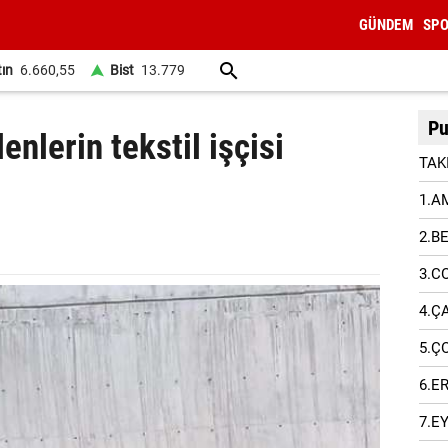
GÜNDEM
SP
tın
6.660,55
Bist
13.779
Pu
enlerin tekstil işçisi
TAK
1.A
2.B
3.C
4.Ç
5.Ç
6.E
7.E