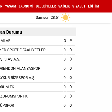
OR
YAŞAM
EKONOMİ
BELEDİYELER
SAĞLIK
SİYASET
EĞİTİM
Samsun
28.5°
an Durumu
IMLAR
O
P
MED SPORTİF FAALİYETLER
0
0
EŞİKTAŞ A.Ş.
0
0
ORENDON ALANYASPOR
0
0
AYKUR RİZESPOR A.Ş.
0
0
ORUM FK
0
0
RZURUMSPOR FK
0
0
YÜPSPOR
0
0