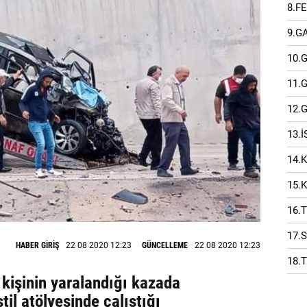
8.F
9.G
10.
11.
12.
13.
14.
15.
16.
17.
HABER GİRİŞ
22 08 2020 12:23
GÜNCELLEME
22 08 2020 12:23
18.
5 kişinin yaralandığı kazada
til atölyesinde çalıştığı