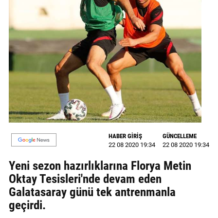
GALERİ
VİDEO
YAZARLAR
BİZE
ULAŞIN
Künye
İletişim
HABER GİRİŞ
GÜNCELLEME
22 08 2020 19:34
22 08 2020 19:34
Gizlilik
Sözleşmesi
Yeni sezon hazırlıklarına Florya Metin
Oktay Tesisleri'nde devam eden
Kullanıcı
Galatasaray günü tek antrenmanla
Sözleşmesi
geçirdi.