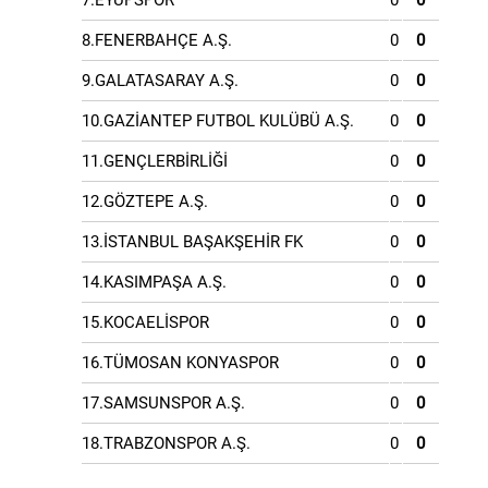
7.EYÜPSPOR
0
0
8.FENERBAHÇE A.Ş.
0
0
9.GALATASARAY A.Ş.
0
0
10.GAZİANTEP FUTBOL KULÜBÜ A.Ş.
0
0
11.GENÇLERBİRLİĞİ
0
0
12.GÖZTEPE A.Ş.
0
0
13.İSTANBUL BAŞAKŞEHİR FK
0
0
14.KASIMPAŞA A.Ş.
0
0
15.KOCAELİSPOR
0
0
16.TÜMOSAN KONYASPOR
0
0
17.SAMSUNSPOR A.Ş.
0
0
18.TRABZONSPOR A.Ş.
0
0