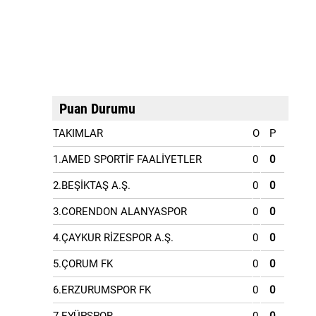
Puan Durumu
TAKIMLAR
O
P
1.AMED SPORTİF FAALİYETLER
0
0
2.BEŞİKTAŞ A.Ş.
0
0
3.CORENDON ALANYASPOR
0
0
4.ÇAYKUR RİZESPOR A.Ş.
0
0
5.ÇORUM FK
0
0
6.ERZURUMSPOR FK
0
0