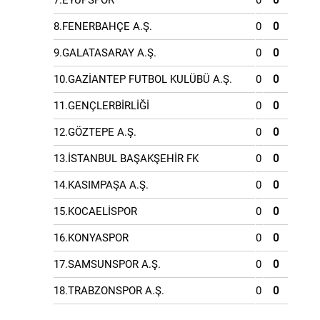
7.EYÜPSPOR
0
0
8.FENERBAHÇE A.Ş.
0
0
9.GALATASARAY A.Ş.
0
0
10.GAZİANTEP FUTBOL KULÜBÜ A.Ş.
0
0
11.GENÇLERBİRLİĞİ
0
0
12.GÖZTEPE A.Ş.
0
0
13.İSTANBUL BAŞAKŞEHİR FK
0
0
14.KASIMPAŞA A.Ş.
0
0
15.KOCAELİSPOR
0
0
16.KONYASPOR
0
0
17.SAMSUNSPOR A.Ş.
0
0
18.TRABZONSPOR A.Ş.
0
0