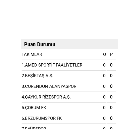
Puan Durumu
TAKIMLAR
O
P
1.AMED SPORTİF FAALİYETLER
0
0
2.BEŞİKTAŞ A.Ş.
0
0
3.CORENDON ALANYASPOR
0
0
4.ÇAYKUR RİZESPOR A.Ş.
0
0
5.ÇORUM FK
0
0
6.ERZURUMSPOR FK
0
0