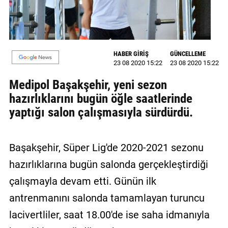
GALERİ
VİDEO
HABER GİRİŞ
GÜNCELLEME
YAZARLAR
23 08 2020 15:22
23 08 2020 15:22
BİZE
Medipol Başakşehir, yeni sezon
ULAŞIN
hazırlıklarını bugün öğle saatlerinde
Künye
yaptığı salon çalışmasıyla sürdürdü.
İletişim
Başakşehir, Süper Lig'de 2020-2021 sezonu
Gizlilik
hazırlıklarına bugün salonda gerçekleştirdiği
Sözleşmesi
çalışmayla devam etti. Günün ilk
Kullanıcı
antrenmanını salonda tamamlayan turuncu
Sözleşmesi
lacivertliler, saat 18.00'de ise saha idmanıyla