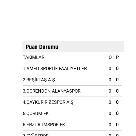
Puan Durumu
TAKIMLAR
O
P
1.AMED SPORTİF FAALİYETLER
0
0
2.BEŞİKTAŞ A.Ş.
0
0
3.CORENDON ALANYASPOR
0
0
4.ÇAYKUR RİZESPOR A.Ş.
0
0
5.ÇORUM FK
0
0
6.ERZURUMSPOR FK
0
0