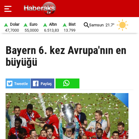
Dolar
Euro
Altın
Bist
Samsun
21.7°
47,7000
55,0000
6.513,83
13.799
GÜNDEM
Bayern 6. kez Avrupa'nın en
SPOR
büyüğü
YAŞAM
EKONOMİ
BELEDİYELER
SAĞLIK
SİYASET
EĞİTİM