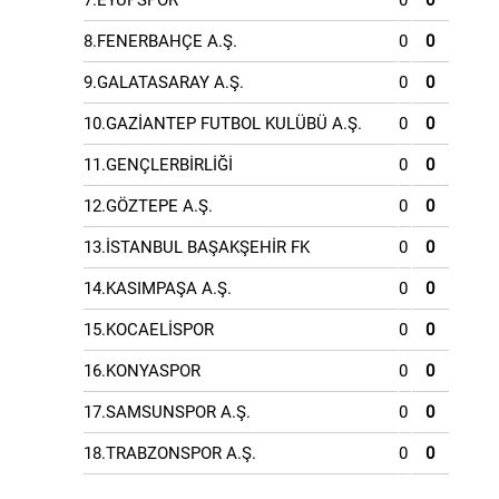
7.EYÜPSPOR
0
0
8.FENERBAHÇE A.Ş.
0
0
9.GALATASARAY A.Ş.
0
0
10.GAZİANTEP FUTBOL KULÜBÜ A.Ş.
0
0
11.GENÇLERBİRLİĞİ
0
0
12.GÖZTEPE A.Ş.
0
0
13.İSTANBUL BAŞAKŞEHİR FK
0
0
14.KASIMPAŞA A.Ş.
0
0
15.KOCAELİSPOR
0
0
16.KONYASPOR
0
0
17.SAMSUNSPOR A.Ş.
0
0
18.TRABZONSPOR A.Ş.
0
0