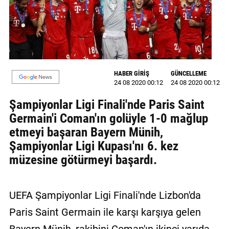
GALERİ
VİDEO
YAZARLAR
HABER GİRİŞ
GÜNCELLEME
BİZE
24 08 2020 00:12
24 08 2020 00:12
ULAŞIN
Şampiyonlar Ligi Finali'nde Paris Saint
Künye
Germain'i Coman'ın golüyle 1-0 mağlup
etmeyi başaran Bayern Münih,
İletişim
Şampiyonlar Ligi Kupası'nı 6. kez
Gizlilik
müzesine götürmeyi başardı.
Sözleşmesi
Kullanıcı
UEFA Şampiyonlar Ligi Finali'nde Lizbon'da
Sözleşmesi
Paris Saint Germain ile karşı karşıya gelen
Bayern Münih, rakibini Coman'ın ikinci yarıda