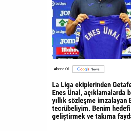
GALERİ
VİDEO
YAZARLAR
BİZE
ULAŞIN
Künye
İletişim
La Liga ekiplerinden Getafe'
Gizlilik
Enes Ünal, açıklamalarda b
Sözleşmesi
yıllık sözleşme imzalayan E
tecrübeliyim. Benim hedef
Kullanıcı
geliştirmek ve takıma fayda
Sözleşmesi