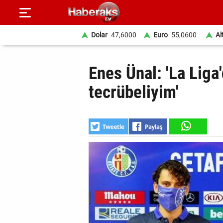
Dolar
47,6000
Euro
55,0600
Al
GÜNDEM
Enes Ünal: 'La Liga
SPOR
tecrübeliyim'
YAŞAM
EKONOMİ
BELEDİYELER
SAĞLIK
SİYASET
EĞİTİM