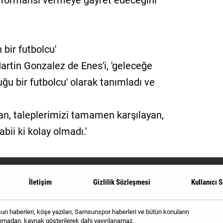
formansı vermeye gayret edeceğini
 bir futbolcu'
artin Gonzalez de Enes'i, 'geleceğe
uğu bir futbolcu' olarak tanımladı ve
n, taleplerimizi tamamen karşılayan,
abii ki kolay olmadı.'
İletişim
Gizlilik Sözleşmesi
Kullanıcı 
 haberleri, köşe yazıları, Samsunspor haberleri ve bütün konuların
alınmadan, kaynak gösterilerek dahi yayınlanamaz.