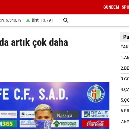
GÜNDEM
SP
tın
6.540,19
Bist
13.791
Pu
'da artık çok daha
TAK
1.A
2.B
3.C
4.Ç
5.Ç
6.E
7.E