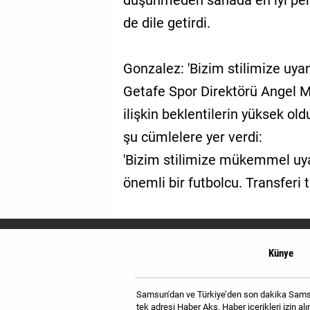
düşünmeden sahada en iyi per
de dile getirdi.
Gonzalez: 'Bizim stilimize uyan
Getafe Spor Direktörü Angel M
ilişkin beklentilerin yüksek old
şu cümlelere yer verdi:
'Bizim stilimize mükemmel uya
önemli bir futbolcu. Transferi t
Künye
Samsun'dan ve Türkiye’den son dakika Samsun
tek adresi Haber Aks. Haber içerikleri izin 