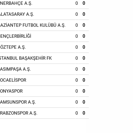
ENERBAHÇE A.Ş.
0
0
ALATASARAY A.Ş.
0
0
GAZİANTEP FUTBOL KULÜBÜ A.Ş.
0
0
GENÇLERBİRLİĞİ
0
0
GÖZTEPE A.Ş.
0
0
İSTANBUL BAŞAKŞEHİR FK
0
0
KASIMPAŞA A.Ş.
0
0
KOCAELİSPOR
0
0
KONYASPOR
0
0
SAMSUNSPOR A.Ş.
0
0
TRABZONSPOR A.Ş.
0
0