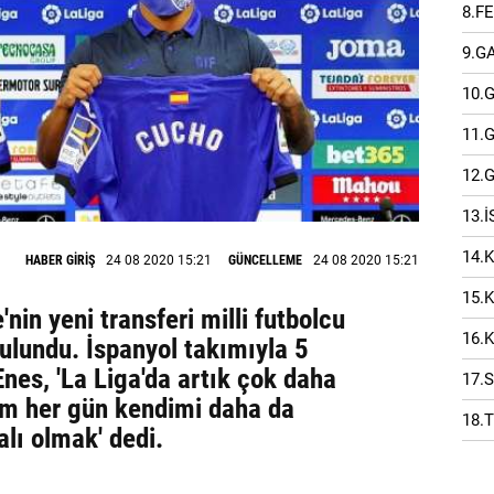
8.F
9.G
10.
11.
12.
13.
14.
HABER GİRİŞ
24 08 2020 15:21
GÜNCELLEME
24 08 2020 15:21
15.
nin yeni transferi milli futbolcu
16.
ulundu. İspanyol takımıyla 5
nes, 'La Liga'da artık çok daha
17.
im her gün kendimi daha da
18.
lı olmak' dedi.