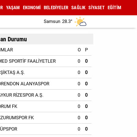
OR
YAŞAM
EKONOMİ
BELEDİYELER
SAĞLIK
SİYASET
EĞİTİM
Samsun
28.3°
an Durumu
IMLAR
O
P
MED SPORTİF FAALİYETLER
0
0
EŞİKTAŞ A.Ş.
0
0
ORENDON ALANYASPOR
0
0
AYKUR RİZESPOR A.Ş.
0
0
ORUM FK
0
0
RZURUMSPOR FK
0
0
YÜPSPOR
0
0