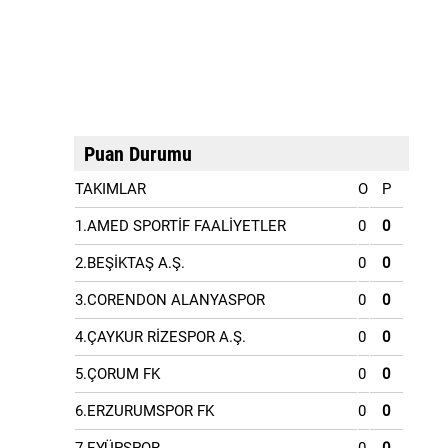
Puan Durumu
TAKIMLAR
O
P
1.AMED SPORTİF FAALİYETLER
0
0
2.BEŞİKTAŞ A.Ş.
0
0
3.CORENDON ALANYASPOR
0
0
4.ÇAYKUR RİZESPOR A.Ş.
0
0
5.ÇORUM FK
0
0
6.ERZURUMSPOR FK
0
0