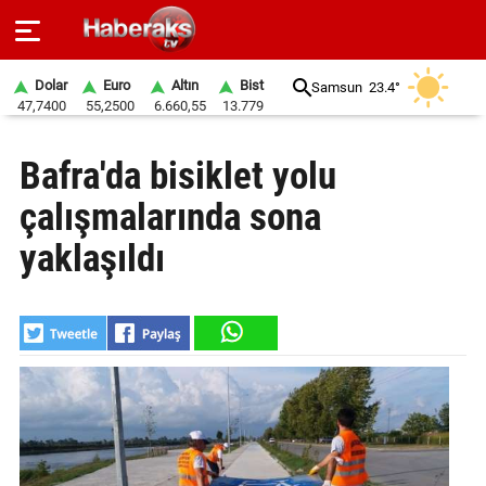
Dolar
Euro
Altın
Bist
Samsun
23.4°
47,7400
55,2500
6.660,55
13.779
GÜNDEM
Bafra'da bisiklet yolu
SPOR
çalışmalarında sona
YAŞAM
yaklaşıldı
EKONOMİ
BELEDİYELER
SAĞLIK
SİYASET
EĞİTİM