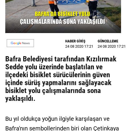
GALERİ
VİDEO
YAZARLAR
HABER GİRİŞ
GÜNCELLEME
BİZE
24 08 2020 17:21
24 08 2020 17:21
ULAŞIN
Bafra Belediyesi tarafından Kızılırmak
Künye
Sedde yolu üzerinde başlatılan ve
ilçedeki bisiklet sürücülerinin güven
İletişim
içinde sürüş yapmalarını sağlayacak
Gizlilik
bisiklet yolu çalışmalarında sona
Sözleşmesi
yaklaşıldı.
Kullanıcı
Sözleşmesi
Bu yıl oldukça yoğun ilgiyle karşılaşan ve
Bafra'nın sembollerinden biri olan Çetinkaya