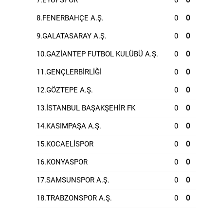
7.EYÜPSPOR
0
0
8.FENERBAHÇE A.Ş.
0
0
9.GALATASARAY A.Ş.
0
0
10.GAZİANTEP FUTBOL KULÜBÜ A.Ş.
0
0
11.GENÇLERBİRLİĞİ
0
0
12.GÖZTEPE A.Ş.
0
0
13.İSTANBUL BAŞAKŞEHİR FK
0
0
14.KASIMPAŞA A.Ş.
0
0
15.KOCAELİSPOR
0
0
16.KONYASPOR
0
0
17.SAMSUNSPOR A.Ş.
0
0
18.TRABZONSPOR A.Ş.
0
0