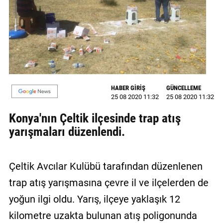
GALERİ
VİDEO
YAZARLAR
BİZE
ULAŞIN
HABER GİRİŞ
GÜNCELLEME
25 08 2020 11:32
25 08 2020 11:32
Künye
Konya'nın Çeltik ilçesinde trap atış
İletişim
yarışmaları düzenlendi.
Gizlilik
Sözleşmesi
Çeltik Avcılar Kulübü tarafından düzenlenen
trap atış yarışmasına çevre il ve ilçelerden de
Kullanıcı
yoğun ilgi oldu. Yarış, ilçeye yaklaşık 12
Sözleşmesi
kilometre uzakta bulunan atış poligonunda