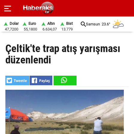
Dolar
Euro
Altın
Bist
Samsun
23.6°
47,7200
55,1800
6.634,07
13.779
GÜNDEM
Çeltik'te trap atış yarışması
SPOR
düzenlendi
YAŞAM
EKONOMİ
BELEDİYELER
SAĞLIK
SİYASET
EĞİTİM