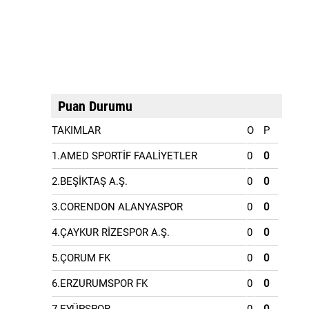
Puan Durumu
TAKIMLAR
O
P
1.AMED SPORTİF FAALİYETLER
0
0
2.BEŞİKTAŞ A.Ş.
0
0
3.CORENDON ALANYASPOR
0
0
4.ÇAYKUR RİZESPOR A.Ş.
0
0
5.ÇORUM FK
0
0
6.ERZURUMSPOR FK
0
0