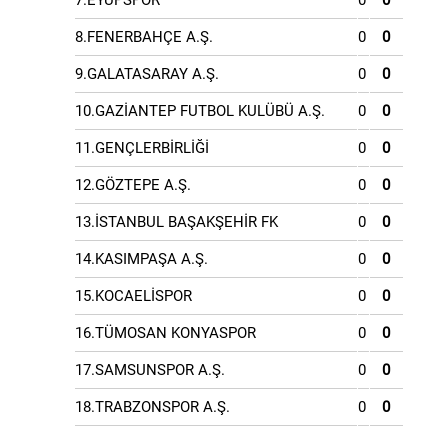
7.EYÜPSPOR
0
0
8.FENERBAHÇE A.Ş.
0
0
9.GALATASARAY A.Ş.
0
0
10.GAZİANTEP FUTBOL KULÜBÜ A.Ş.
0
0
11.GENÇLERBİRLİĞİ
0
0
12.GÖZTEPE A.Ş.
0
0
13.İSTANBUL BAŞAKŞEHİR FK
0
0
14.KASIMPAŞA A.Ş.
0
0
15.KOCAELİSPOR
0
0
16.TÜMOSAN KONYASPOR
0
0
17.SAMSUNSPOR A.Ş.
0
0
18.TRABZONSPOR A.Ş.
0
0