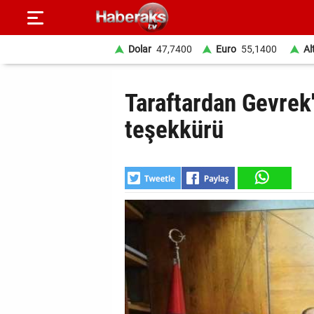
Dolar
47,7400
Euro
55,1400
Al
GÜNDEM
Taraftardan Gevre
SPOR
teşekkürü
YAŞAM
EKONOMİ
BELEDİYELER
SAĞLIK
SİYASET
EĞİTİM