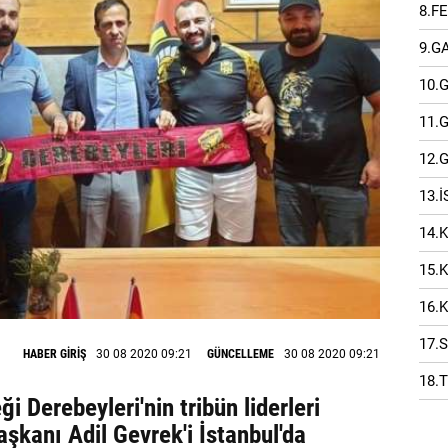
8.F
9.G
10.
11.
12.
13.
14.
15.
16.
17.
HABER GİRİŞ
30 08 2020 09:21
GÜNCELLEME
30 08 2020 09:21
18.
i Derebeyleri'nin tribün liderleri
şkanı Adil Gevrek'i İstanbul'da