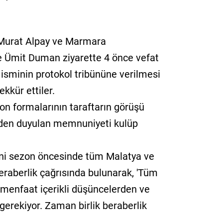
, Murat Alpay ve Marmara
le Ümit Duman ziyarette 4 önce vefat
sminin protokol tribününe verilmesi
kkür ettiler.
zon formalarının taraftarın görüşü
nden duyulan memnuniyeti kulüp
eni sezon öncesinde tüm Malatya ve
beraberlik çağrısında bulunarak, 'Tüm
, menfaat içerikli düşüncelerden ve
gerekiyor. Zaman birlik beraberlik