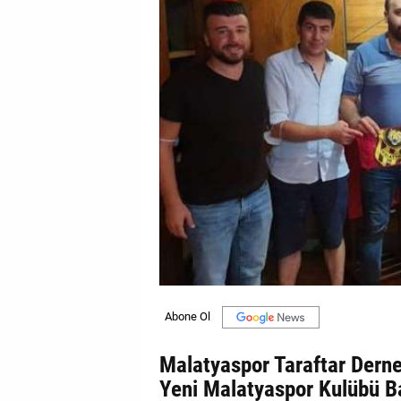
GALERİ
VİDEO
YAZARLAR
BİZE
ULAŞIN
Künye
İletişim
Gizlilik
Sözleşmesi
Kullanıcı
Sözleşmesi
Malatyaspor Taraftar Derneğ
Yeni Malatyaspor Kulübü Ba