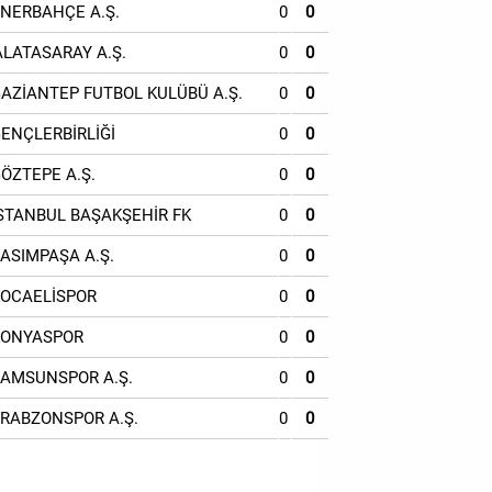
ENERBAHÇE A.Ş.
0
0
ALATASARAY A.Ş.
0
0
GAZİANTEP FUTBOL KULÜBÜ A.Ş.
0
0
GENÇLERBİRLİĞİ
0
0
GÖZTEPE A.Ş.
0
0
İSTANBUL BAŞAKŞEHİR FK
0
0
KASIMPAŞA A.Ş.
0
0
KOCAELİSPOR
0
0
KONYASPOR
0
0
SAMSUNSPOR A.Ş.
0
0
TRABZONSPOR A.Ş.
0
0