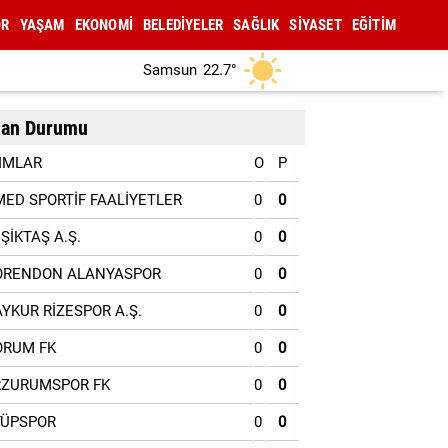
OR
YAŞAM
EKONOMİ
BELEDİYELER
SAĞLIK
SİYASET
EĞİTİM
Samsun
22.7°
an Durumu
IMLAR
O
P
MED SPORTİF FAALİYETLER
0
0
EŞİKTAŞ A.Ş.
0
0
ORENDON ALANYASPOR
0
0
AYKUR RİZESPOR A.Ş.
0
0
ORUM FK
0
0
RZURUMSPOR FK
0
0
YÜPSPOR
0
0