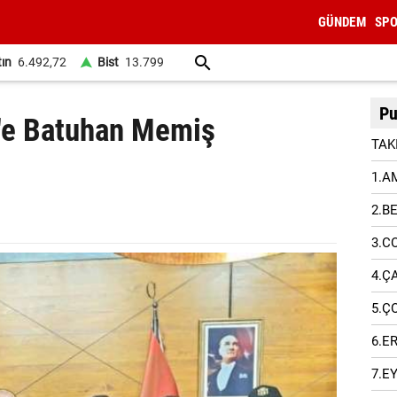
GÜNDEM
SP
tın
6.492,72
Bist
13.799
Pu
k'e Batuhan Memiş
TAK
1.A
2.B
3.C
4.Ç
5.Ç
6.E
7.E