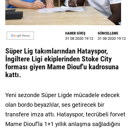
GALERİ
VİDEO
YAZARLAR
HABER GİRİŞ
GÜNCELLEME
31 08 2020 19:12
31 08 2020 19:12
BİZE
Süper Lig takımlarından Hatayspor,
ULAŞIN
İngiltere Ligi ekiplerinden Stoke City
Künye
forması giyen Mame Diouf'u kadrosuna
kattı.
İletişim
Gizlilik
Yeni sezonde Süper Ligde mücadele edecek
Sözleşmesi
olan bordo beyazlılar, ses getirecek bir
Kullanıcı
transfere imza attı. Hatayspor, tecrübeli forvet
Sözleşmesi
Mame Diouf'la 1+1 yıllık anlaşma sağladığını