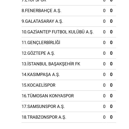
7.EYÜPSPOR
0
0
8.FENERBAHÇE A.Ş.
0
0
9.GALATASARAY A.Ş.
0
0
10.GAZİANTEP FUTBOL KULÜBÜ A.Ş.
0
0
11.GENÇLERBİRLİĞİ
0
0
12.GÖZTEPE A.Ş.
0
0
13.İSTANBUL BAŞAKŞEHİR FK
0
0
14.KASIMPAŞA A.Ş.
0
0
15.KOCAELİSPOR
0
0
16.TÜMOSAN KONYASPOR
0
0
17.SAMSUNSPOR A.Ş.
0
0
18.TRABZONSPOR A.Ş.
0
0