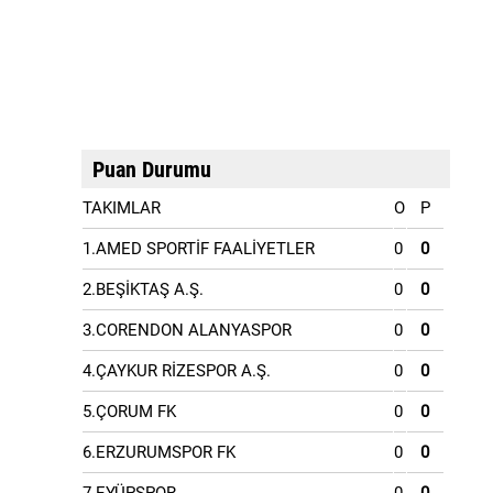
Puan Durumu
TAKIMLAR
O
P
1.AMED SPORTİF FAALİYETLER
0
0
2.BEŞİKTAŞ A.Ş.
0
0
3.CORENDON ALANYASPOR
0
0
4.ÇAYKUR RİZESPOR A.Ş.
0
0
5.ÇORUM FK
0
0
6.ERZURUMSPOR FK
0
0