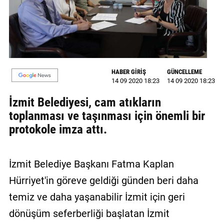
GALERİ
VİDEO
YAZARLAR
HABER GİRİŞ
GÜNCELLEME
BİZE
14 09 2020 18:23
14 09 2020 18:23
ULAŞIN
İzmit Belediyesi, cam atıkların
Künye
toplanması ve taşınması için önemli bir
protokole imza attı.
İletişim
Gizlilik
İzmit Belediye Başkanı Fatma Kaplan
Sözleşmesi
Hürriyet'in göreve geldiği günden beri daha
Kullanıcı
temiz ve daha yaşanabilir İzmit için geri
Sözleşmesi
dönüşüm seferberliği başlatan İzmit