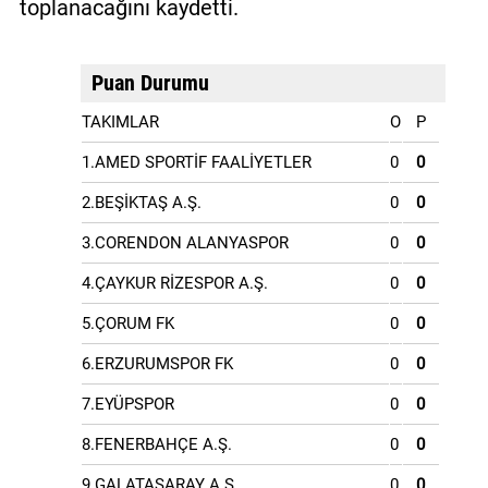
toplanacağını kaydetti.
Puan Durumu
TAKIMLAR
O
P
1.AMED SPORTİF FAALİYETLER
0
0
2.BEŞİKTAŞ A.Ş.
0
0
3.CORENDON ALANYASPOR
0
0
4.ÇAYKUR RİZESPOR A.Ş.
0
0
5.ÇORUM FK
0
0
6.ERZURUMSPOR FK
0
0
7.EYÜPSPOR
0
0
8.FENERBAHÇE A.Ş.
0
0
9.GALATASARAY A.Ş.
0
0