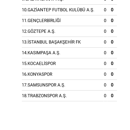
10.GAZİANTEP FUTBOL KULÜBÜ A.Ş.
0
0
11.GENÇLERBİRLİĞİ
0
0
12.GÖZTEPE A.Ş.
0
0
13.İSTANBUL BAŞAKŞEHİR FK
0
0
14.KASIMPAŞA A.Ş.
0
0
15.KOCAELİSPOR
0
0
16.KONYASPOR
0
0
17.SAMSUNSPOR A.Ş.
0
0
18.TRABZONSPOR A.Ş.
0
0