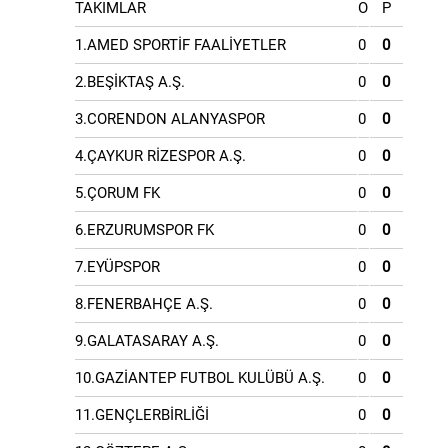
TAKIMLAR
O
P
1.AMED SPORTİF FAALİYETLER
0
0
2.BEŞİKTAŞ A.Ş.
0
0
3.CORENDON ALANYASPOR
0
0
4.ÇAYKUR RİZESPOR A.Ş.
0
0
5.ÇORUM FK
0
0
6.ERZURUMSPOR FK
0
0
7.EYÜPSPOR
0
0
8.FENERBAHÇE A.Ş.
0
0
9.GALATASARAY A.Ş.
0
0
10.GAZİANTEP FUTBOL KULÜBÜ A.Ş.
0
0
11.GENÇLERBİRLİĞİ
0
0