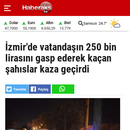
Dolar
Euro
Altın
Bist
Samsun
24.7°
47,7000
55,1900
6.650,29
13.779
GÜNDEM
İzmir'de vatandaşın 250 bin
SPOR
lirasını gasp ederek kaçan
YAŞAM
şahıslar kaza geçirdi
EKONOMİ
BELEDİYELER
SAĞLIK
SİYASET
EĞİTİM