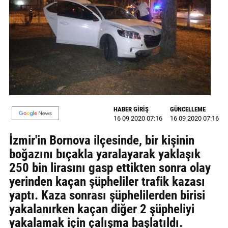
GALERİ
VİDEO
YAZARLAR
BİZE
ULAŞIN
Künye
HABER GİRİŞ
GÜNCELLEME
16 09 2020 07:16
16 09 2020 07:16
İletişim
İzmir'in Bornova ilçesinde, bir kişinin
boğazını bıçakla yaralayarak yaklaşık
Gizlilik
250 bin lirasını gasp ettikten sonra olay
Sözleşmesi
yerinden kaçan şüpheliler trafik kazası
Kullanıcı
yaptı. Kaza sonrası şüphelilerden birisi
Sözleşmesi
yakalanırken kaçan diğer 2 şüpheliyi
yakalamak için çalışma başlatıldı.