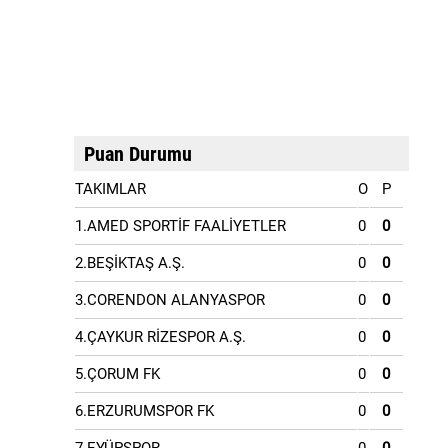
Puan Durumu
TAKIMLAR
O
P
1.AMED SPORTİF FAALİYETLER
0
0
2.BEŞİKTAŞ A.Ş.
0
0
3.CORENDON ALANYASPOR
0
0
4.ÇAYKUR RİZESPOR A.Ş.
0
0
5.ÇORUM FK
0
0
6.ERZURUMSPOR FK
0
0