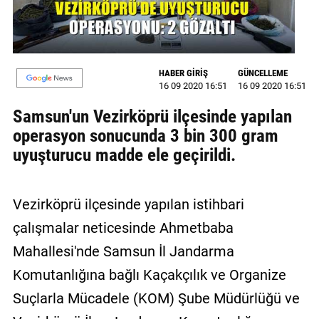
GALERİ
VİDEO
HABER GİRİŞ
GÜNCELLEME
YAZARLAR
16 09 2020 16:51
16 09 2020 16:51
BİZE
Samsun'un Vezirköprü ilçesinde yapılan
ULAŞIN
operasyon sonucunda 3 bin 300 gram
uyuşturucu madde ele geçirildi.
Künye
İletişim
Vezirköprü ilçesinde yapılan istihbari
Gizlilik
çalışmalar neticesinde Ahmetbaba
Sözleşmesi
Mahallesi'nde Samsun İl Jandarma
Kullanıcı
Komutanlığına bağlı Kaçakçılık ve Organize
Sözleşmesi
Suçlarla Mücadele (KOM) Şube Müdürlüğü ve