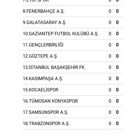
7.EYÜPSPOR
0
0
8.FENERBAHÇE A.Ş.
0
0
9.GALATASARAY A.Ş.
0
0
10.GAZİANTEP FUTBOL KULÜBÜ A.Ş.
0
0
11.GENÇLERBİRLİĞİ
0
0
12.GÖZTEPE A.Ş.
0
0
13.İSTANBUL BAŞAKŞEHİR FK
0
0
14.KASIMPAŞA A.Ş.
0
0
15.KOCAELİSPOR
0
0
16.TÜMOSAN KONYASPOR
0
0
17.SAMSUNSPOR A.Ş.
0
0
18.TRABZONSPOR A.Ş.
0
0