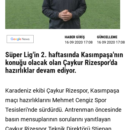
GALERİ
VİDEO
YAZARLAR
HABER GİRİŞ
GÜNCELLEME
16 09 2020 17:08
16 09 2020 17:08
BİZE
ULAŞIN
Süper Lig'in 2. haftasında Kasımpaşa'nın
konuğu olacak olan Çaykur Rizespor'da
Künye
hazırlıklar devam ediyor.
İletişim
Gizlilik
Karadeniz ekibi Çaykur Rizespor, Kasımpaşa
Sözleşmesi
maçı hazırlıklarını Mehmet Cengiz Spor
Kullanıcı
Tesisleri'nde sürdürdü. Antrenman öncesinde
Sözleşmesi
basın mensuplarının sorularını yanıtlayan
Çaykur Rizespor Teknik Direktörü Stjepan