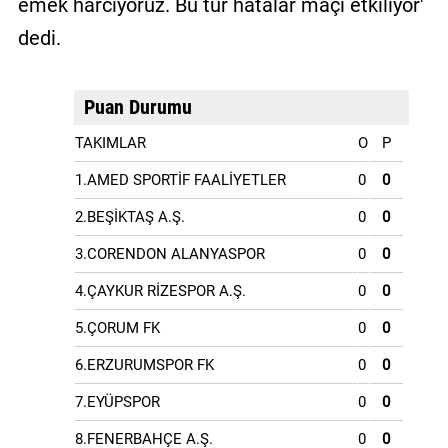
emek harcıyoruz. Bu tür hatalar maçı etkiliyor'
dedi.
Puan Durumu
TAKIMLAR
O
P
1.AMED SPORTİF FAALİYETLER
0
0
2.BEŞİKTAŞ A.Ş.
0
0
3.CORENDON ALANYASPOR
0
0
4.ÇAYKUR RİZESPOR A.Ş.
0
0
5.ÇORUM FK
0
0
6.ERZURUMSPOR FK
0
0
7.EYÜPSPOR
0
0
8.FENERBAHÇE A.Ş.
0
0