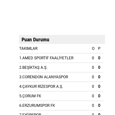
Puan Durumu
TAKIMLAR
O
P
1.AMED SPORTİF FAALİYETLER
0
0
2.BEŞİKTAŞ A.Ş.
0
0
3.CORENDON ALANYASPOR
0
0
4.ÇAYKUR RİZESPOR A.Ş.
0
0
5.ÇORUM FK
0
0
6.ERZURUMSPOR FK
0
0