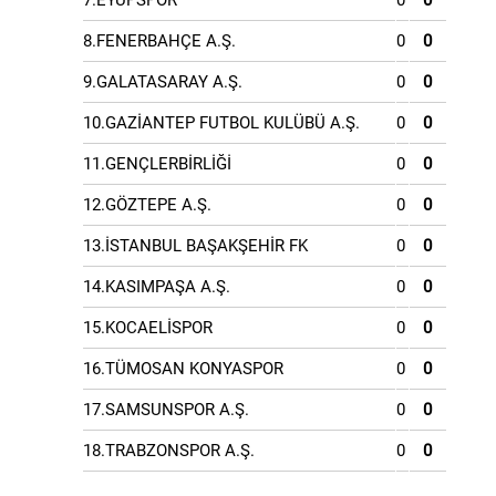
7.EYÜPSPOR
0
0
8.FENERBAHÇE A.Ş.
0
0
9.GALATASARAY A.Ş.
0
0
10.GAZİANTEP FUTBOL KULÜBÜ A.Ş.
0
0
11.GENÇLERBİRLİĞİ
0
0
12.GÖZTEPE A.Ş.
0
0
13.İSTANBUL BAŞAKŞEHİR FK
0
0
14.KASIMPAŞA A.Ş.
0
0
15.KOCAELİSPOR
0
0
16.TÜMOSAN KONYASPOR
0
0
17.SAMSUNSPOR A.Ş.
0
0
18.TRABZONSPOR A.Ş.
0
0