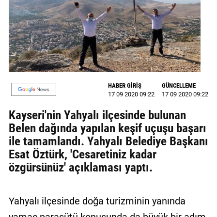
GALERİ
VİDEO
YAZARLAR
BİZE
ULAŞIN
HABER GİRİŞ
GÜNCELLEME
17 09 2020 09:22
17 09 2020 09:22
Künye
Kayseri'nin Yahyalı ilçesinde bulunan
İletişim
Belen dağında yapılan keşif uçuşu başarı
ile tamamlandı. Yahyalı Belediye Başkanı
Gizlilik
Esat Öztürk, 'Cesaretiniz kadar
Sözleşmesi
özgürsünüz' açıklaması yaptı.
Kullanıcı
Sözleşmesi
Yahyalı ilçesinde doğa turizminin yanında