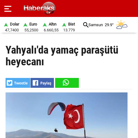
Dolar
Euro
Altın
Bist
Samsun
29.9°
47,7400
55,2500
6.660,55
13.779
GÜNDEM
Yahyalı'da yamaç paraşütü
SPOR
heyecanı
YAŞAM
EKONOMİ
BELEDİYELER
SAĞLIK
SİYASET
EĞİTİM