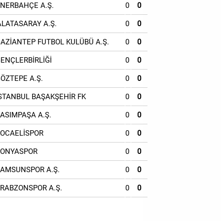
ENERBAHÇE A.Ş.
0
0
ALATASARAY A.Ş.
0
0
GAZİANTEP FUTBOL KULÜBÜ A.Ş.
0
0
GENÇLERBİRLİĞİ
0
0
GÖZTEPE A.Ş.
0
0
İSTANBUL BAŞAKŞEHİR FK
0
0
KASIMPAŞA A.Ş.
0
0
KOCAELİSPOR
0
0
KONYASPOR
0
0
SAMSUNSPOR A.Ş.
0
0
TRABZONSPOR A.Ş.
0
0