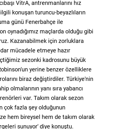
ıbaşı VitrA, antrenmanlarını hız
lgili konuşan turuncu-beyazlıların
uma günü Fenerbahçe ile
zon oynadığımız maçlarda olduğu gibi
oruz. Kazanabilmek için zorluklara
adar mücadele etmeye hazır
eçtiğimiz sezonki kadrosunu büyük
Robinson'un yerine benzer özelliklere
larını biraz değiştirdiler. Türkiye'nin
ahip olmalarının yanı sıra yabancı
trenörleri var. Takım olarak sezon
n çok fazla şey olduğunun
bize hem bireysel hem de takım olarak
geleri sunuyor' diye konuştu.