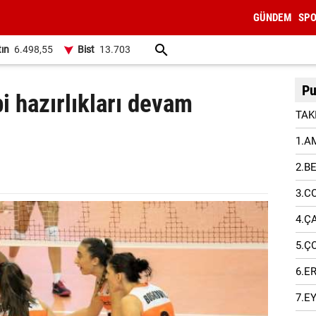
GÜNDEM
SP
tın
6.498,55
Bist
13.703
Pu
i hazırlıkları devam
TAK
1.A
2.B
3.C
4.Ç
5.Ç
6.E
7.E