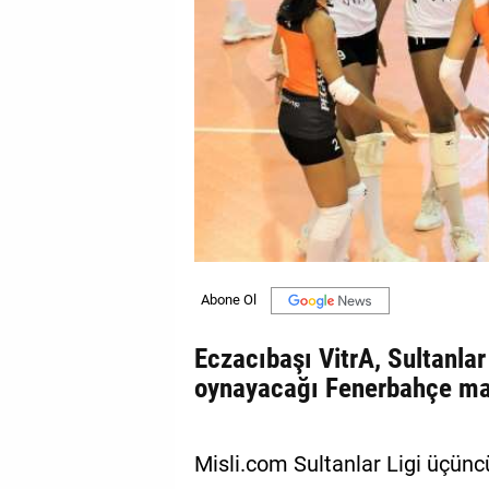
GALERİ
VİDEO
YAZARLAR
BİZE
ULAŞIN
Künye
İletişim
Gizlilik
Eczacıbaşı VitrA, Sultanla
Sözleşmesi
oynayacağı Fenerbahçe maçı
Kullanıcı
Sözleşmesi
Misli.com Sultanlar Ligi üçü