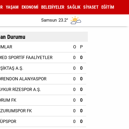
OR
YAŞAM
EKONOMİ
BELEDİYELER
SAĞLIK
SİYASET
EĞİTİM
Samsun
23.2°
an Durumu
IMLAR
O
P
MED SPORTİF FAALİYETLER
0
0
EŞİKTAŞ A.Ş.
0
0
ORENDON ALANYASPOR
0
0
AYKUR RİZESPOR A.Ş.
0
0
ORUM FK
0
0
RZURUMSPOR FK
0
0
YÜPSPOR
0
0