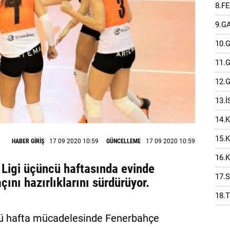
8.F
9.G
10.
11.
12.
13.
14.
15.
HABER GİRİŞ
17 09 2020 10:59
GÜNCELLEME
17 09 2020 10:59
16.
r Ligi üçüncü haftasında evinde
17.
nı hazırlıklarını sürdürüyor.
18.
ncü hafta mücadelesinde Fenerbahçe