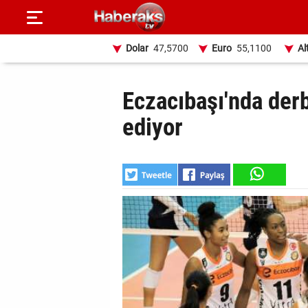
Dolar
47,5700
Euro
55,1100
Al
GÜNDEM
Eczacıbaşı'nda derb
SPOR
ediyor
YAŞAM
EKONOMİ
BELEDİYELER
SAĞLIK
SİYASET
EĞİTİM