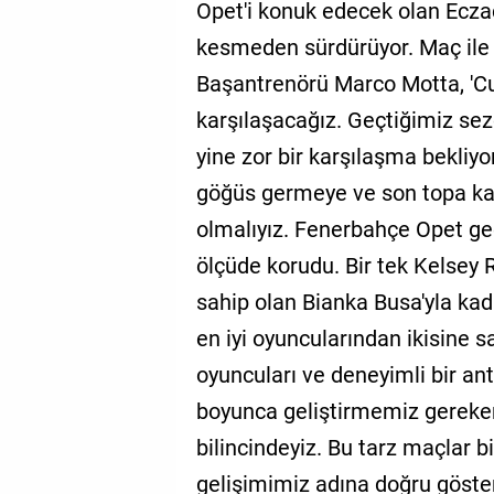
Opet'i konuk edecek olan Eczac
kesmeden sürdürüyor. Maç ile i
Başantrenörü Marco Motta, 'C
karşılaşacağız. Geçtiğimiz se
yine zor bir karşılaşma bekliy
göğüs germeye ve son topa k
olmalıyız. Fenerbahçe Opet g
ölçüde korudu. Bir tek Kelsey 
sahip olan Bianka Busa'yla kadro
en iyi oyuncularından ikisine s
oyuncuları ve deneyimli bir an
boyunca geliştirmemiz gereke
bilincindeyiz. Bu tarz maçlar 
gelişimimiz adına doğru göster