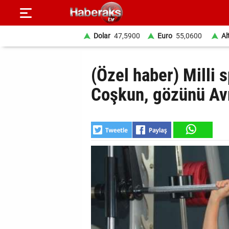
Dolar
47,5900
Euro
55,0600
Al
GÜNDEM
(Özel haber) Milli
SPOR
Coşkun, gözünü Avr
YAŞAM
EKONOMİ
BELEDİYELER
SAĞLIK
SİYASET
EĞİTİM