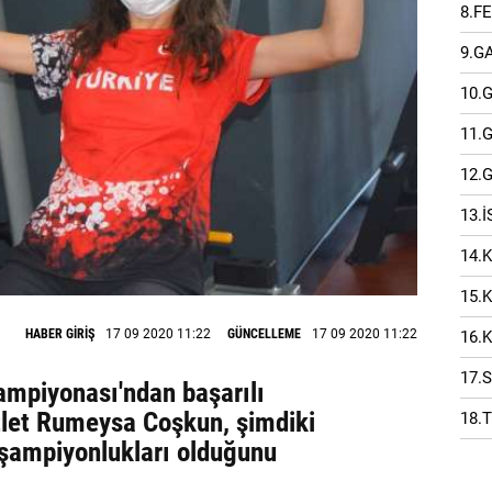
8.F
9.G
10.
11.
12.
13.
14.
15.
HABER GİRİŞ
17 09 2020 11:22
GÜNCELLEME
17 09 2020 11:22
16.
17.
ampiyonası'ndan başarılı
atlet Rumeysa Coşkun, şimdiki
18.
 şampiyonlukları olduğunu