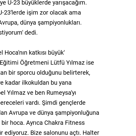
ye U-23 büyüklerde yarışacağım.
U-23'lerde işim zor olacak ama
 Avrupa, dünya şampiyonlukları.
stiyorum' dedi.
l Hoca'nın katkısı büyük'
Eğitimi Öğretmeni Lütfü Yılmaz ise
kan bir sporcu olduğunu belirterek,
e kadar ilkokuldan bu yana
bel Yılmaz ve ben Rumeysa'yı
dereceleri vardı. Şimdi gençlerde
dan Avrupa ve dünya şampiyonluğuna
 bir hoca. Ayrıca Chakra Fitness
r ediyoruz. Bize salonunu açtı. Halter