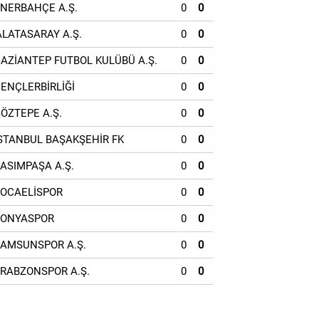
ENERBAHÇE A.Ş.
0
0
ALATASARAY A.Ş.
0
0
GAZİANTEP FUTBOL KULÜBÜ A.Ş.
0
0
GENÇLERBİRLİĞİ
0
0
GÖZTEPE A.Ş.
0
0
İSTANBUL BAŞAKŞEHİR FK
0
0
KASIMPAŞA A.Ş.
0
0
KOCAELİSPOR
0
0
KONYASPOR
0
0
SAMSUNSPOR A.Ş.
0
0
TRABZONSPOR A.Ş.
0
0