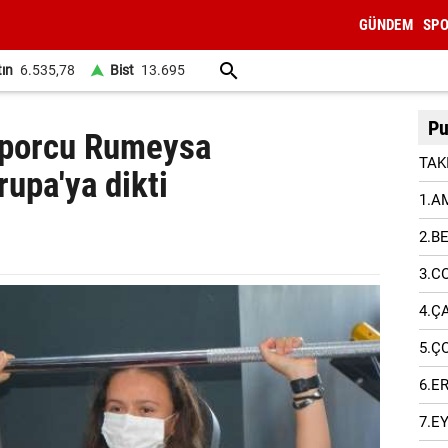
GÜNDEM
SP
tın
6.535,78
Bist
13.695
Pu
 sporcu Rumeysa
TAK
upa'ya dikti
1.A
2.B
3.C
4.Ç
5.Ç
6.E
7.E