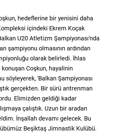
oşkun, hedeflerine bir yenisini daha
 Kompleksi içindeki Ekrem Koçak
. Balkan U20 Atletizm Şampiyonası'nda
an şampiyonu olmasının ardından
iyonluğu olarak belirledi. İhlas
 konuşan Coşkun, hayalinin
nu söyleyerek, 'Balkan Şampiyonası
lıştık gerçekten. Bir sürü antrenman
rdu. Elimizden geldiği kadar
lışmaya çalıştık. Uzun bir aradan
eldim. İnşallah devamı gelecek. Bu
ulübümüz Beşiktaş Jimnastik Kulübü.