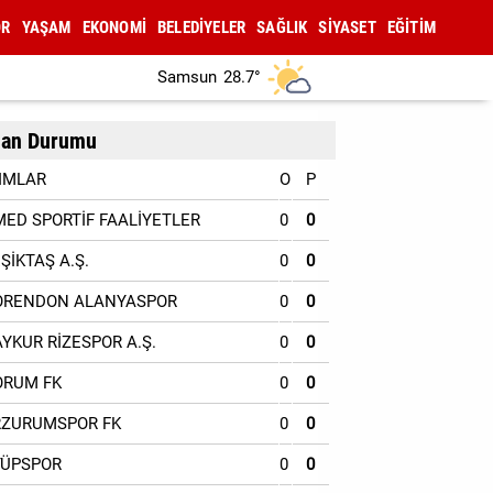
OR
YAŞAM
EKONOMİ
BELEDİYELER
SAĞLIK
SİYASET
EĞİTİM
Samsun
28.7°
an Durumu
IMLAR
O
P
MED SPORTİF FAALİYETLER
0
0
EŞİKTAŞ A.Ş.
0
0
ORENDON ALANYASPOR
0
0
AYKUR RİZESPOR A.Ş.
0
0
ORUM FK
0
0
RZURUMSPOR FK
0
0
YÜPSPOR
0
0