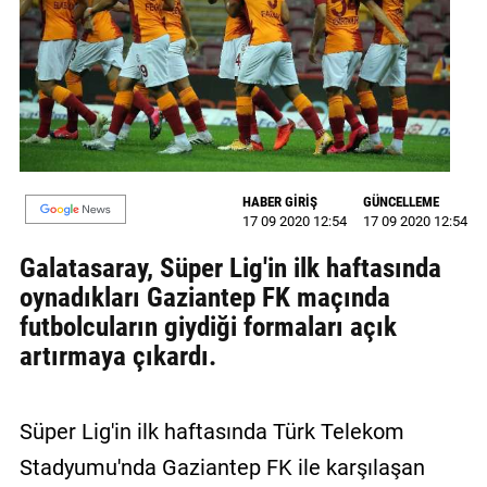
GALERİ
VİDEO
YAZARLAR
BİZE
ULAŞIN
HABER GİRİŞ
GÜNCELLEME
17 09 2020 12:54
17 09 2020 12:54
Künye
Galatasaray, Süper Lig'in ilk haftasında
İletişim
oynadıkları Gaziantep FK maçında
futbolcuların giydiği formaları açık
Gizlilik
artırmaya çıkardı.
Sözleşmesi
Kullanıcı
Süper Lig'in ilk haftasında Türk Telekom
Sözleşmesi
Stadyumu'nda Gaziantep FK ile karşılaşan