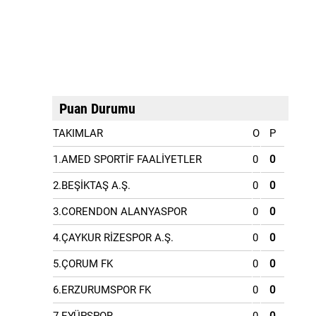
Puan Durumu
TAKIMLAR
O
P
1.AMED SPORTİF FAALİYETLER
0
0
2.BEŞİKTAŞ A.Ş.
0
0
3.CORENDON ALANYASPOR
0
0
4.ÇAYKUR RİZESPOR A.Ş.
0
0
5.ÇORUM FK
0
0
6.ERZURUMSPOR FK
0
0