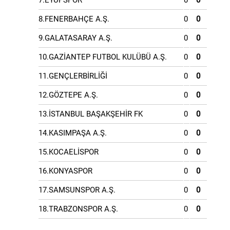
7.EYÜPSPOR
0
0
8.FENERBAHÇE A.Ş.
0
0
9.GALATASARAY A.Ş.
0
0
10.GAZİANTEP FUTBOL KULÜBÜ A.Ş.
0
0
11.GENÇLERBİRLİĞİ
0
0
12.GÖZTEPE A.Ş.
0
0
13.İSTANBUL BAŞAKŞEHİR FK
0
0
14.KASIMPAŞA A.Ş.
0
0
15.KOCAELİSPOR
0
0
16.KONYASPOR
0
0
17.SAMSUNSPOR A.Ş.
0
0
18.TRABZONSPOR A.Ş.
0
0