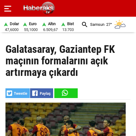
Dolar
Euro
Altın
Bist
Samsun
27°
47,6000
55,1000
6.509,67
13.703
GÜNDEM
Galatasaray, Gaziantep FK
SPOR
maçının formalarını açık
YAŞAM
artırmaya çıkardı
EKONOMİ
BELEDİYELER
SAĞLIK
SİYASET
EĞİTİM