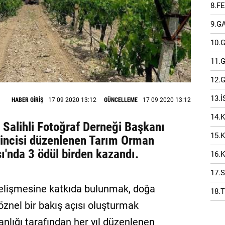
8.F
9.G
10.
11.
12.
13.
HABER GİRİŞ
17 09 2020 13:12
GÜNCELLEME
17 09 2020 13:12
14.
e Salihli Fotoğraf Derneği Başkanı
15.
'incisi düzenlenen Tarım Orman
ı'nda 3 ödül birden kazandı.
16.
17.
gelişmesine katkıda bulunmak, doğa
18.
 öznel bir bakış açısı oluşturmak
lığı tarafından her yıl düzenlenen