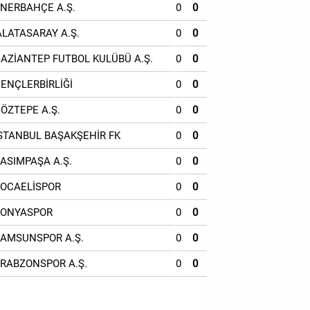
ENERBAHÇE A.Ş.
0
0
ALATASARAY A.Ş.
0
0
GAZİANTEP FUTBOL KULÜBÜ A.Ş.
0
0
GENÇLERBİRLİĞİ
0
0
GÖZTEPE A.Ş.
0
0
İSTANBUL BAŞAKŞEHİR FK
0
0
KASIMPAŞA A.Ş.
0
0
KOCAELİSPOR
0
0
KONYASPOR
0
0
SAMSUNSPOR A.Ş.
0
0
TRABZONSPOR A.Ş.
0
0