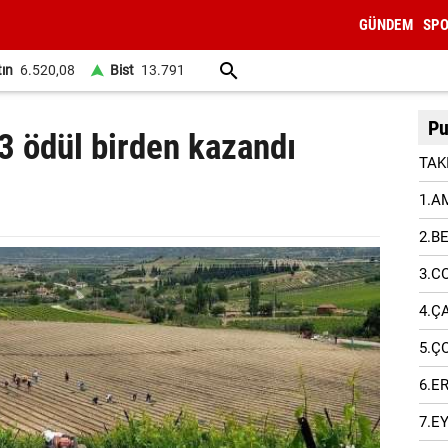
GÜNDEM
SP
tın
6.520,08
Bist
13.791
Pu
, 3 ödül birden kazandı
TAK
1.A
2.B
3.C
4.Ç
5.Ç
6.E
7.E