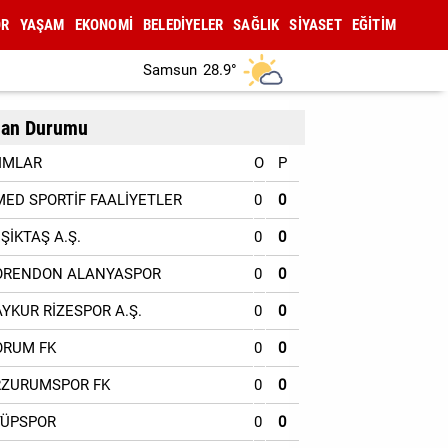
OR
YAŞAM
EKONOMİ
BELEDİYELER
SAĞLIK
SİYASET
EĞİTİM
Samsun
28.9°
an Durumu
IMLAR
O
P
MED SPORTİF FAALİYETLER
0
0
EŞİKTAŞ A.Ş.
0
0
ORENDON ALANYASPOR
0
0
AYKUR RİZESPOR A.Ş.
0
0
ORUM FK
0
0
RZURUMSPOR FK
0
0
YÜPSPOR
0
0