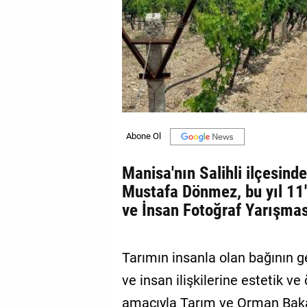
GALERİ
VİDEO
YAZARLAR
BİZE
ULAŞIN
Künye
Manisa'nın Salihli ilçesind
İletişim
Mustafa Dönmez, bu yıl 11
Gizlilik
ve İnsan Fotoğraf Yarışmas
Sözleşmesi
Kullanıcı
Tarımın insanla olan bağının 
Sözleşmesi
ve insan ilişkilerine estetik ve
amacıyla Tarım ve Orman Bakan