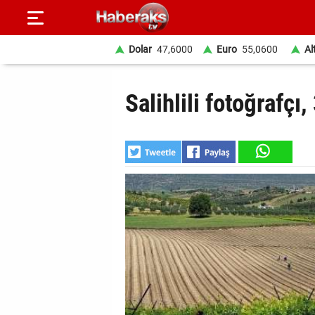
Dolar
47,6000
Euro
55,0600
Al
GÜNDEM
Salihlili fotoğrafçı
SPOR
YAŞAM
EKONOMİ
BELEDİYELER
SAĞLIK
SİYASET
EĞİTİM