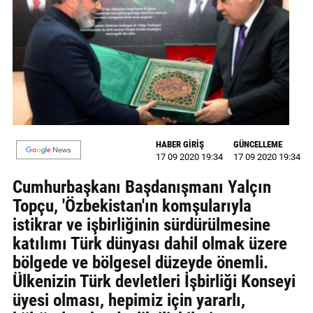
GALERİ
VİDEO
YAZARLAR
BİZE
ULAŞIN
HABER GİRİŞ
GÜNCELLEME
Künye
17 09 2020 19:34
17 09 2020 19:34
İletişim
Cumhurbaşkanı Başdanışmanı Yalçın
Topçu, 'Özbekistan'ın komşularıyla
Gizlilik
istikrar ve işbirliğinin sürdürülmesine
Sözleşmesi
katılımı Türk dünyası dahil olmak üzere
Kullanıcı
bölgede ve bölgesel düzeyde önemli.
Sözleşmesi
Ülkenizin Türk devletleri İşbirliği Konseyi
üyesi olması, hepimiz için yararlı,