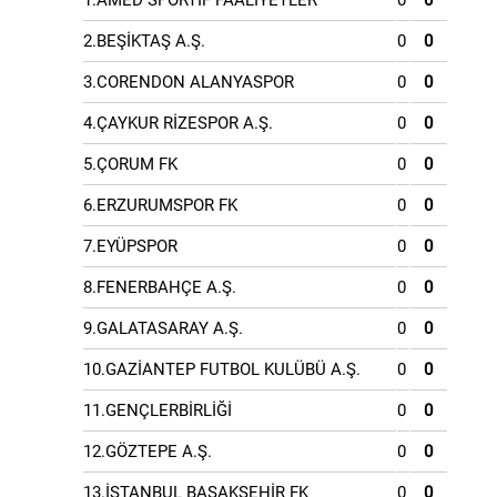
1.AMED SPORTİF FAALİYETLER
0
0
2.BEŞİKTAŞ A.Ş.
0
0
3.CORENDON ALANYASPOR
0
0
4.ÇAYKUR RİZESPOR A.Ş.
0
0
5.ÇORUM FK
0
0
6.ERZURUMSPOR FK
0
0
7.EYÜPSPOR
0
0
8.FENERBAHÇE A.Ş.
0
0
9.GALATASARAY A.Ş.
0
0
10.GAZİANTEP FUTBOL KULÜBÜ A.Ş.
0
0
11.GENÇLERBİRLİĞİ
0
0
12.GÖZTEPE A.Ş.
0
0
13.İSTANBUL BAŞAKŞEHİR FK
0
0