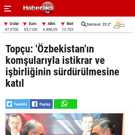
Dolar
Euro
Altın
Bist
Samsun
23.2°
47,5700
55,1100
6.498,55
13.703
GÜNDEM
Topçu: 'Özbekistan'ın
SPOR
komşularıyla istikrar ve
YAŞAM
işbirliğinin sürdürülmesine
EKONOMİ
katıl
BELEDİYELER
SAĞLIK
SİYASET
EĞİTİM