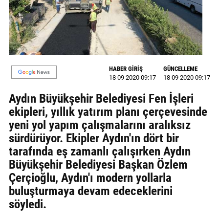
GALERİ
VİDEO
YAZARLAR
HABER GİRİŞ
GÜNCELLEME
BİZE
18 09 2020 09:17
18 09 2020 09:17
ULAŞIN
Aydın Büyükşehir Belediyesi Fen İşleri
Künye
ekipleri, yıllık yatırım planı çerçevesinde
yeni yol yapım çalışmalarını aralıksız
İletişim
sürdürüyor. Ekipler Aydın'ın dört bir
Gizlilik
tarafında eş zamanlı çalışırken Aydın
Sözleşmesi
Büyükşehir Belediyesi Başkan Özlem
Çerçioğlu, Aydın'ı modern yollarla
Kullanıcı
buluşturmaya devam edeceklerini
Sözleşmesi
söyledi.