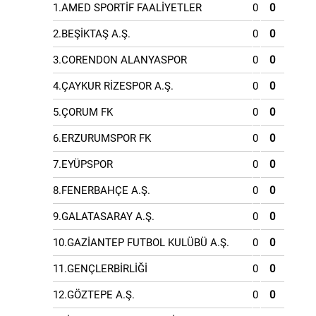
1.AMED SPORTİF FAALİYETLER
0
0
2.BEŞİKTAŞ A.Ş.
0
0
3.CORENDON ALANYASPOR
0
0
4.ÇAYKUR RİZESPOR A.Ş.
0
0
5.ÇORUM FK
0
0
6.ERZURUMSPOR FK
0
0
7.EYÜPSPOR
0
0
8.FENERBAHÇE A.Ş.
0
0
9.GALATASARAY A.Ş.
0
0
10.GAZİANTEP FUTBOL KULÜBÜ A.Ş.
0
0
11.GENÇLERBİRLİĞİ
0
0
12.GÖZTEPE A.Ş.
0
0