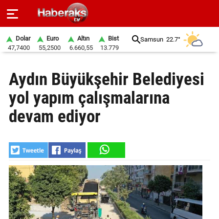
Dolar
Euro
Altın
Bist
Samsun
22.7°
47,7400
55,2500
6.660,55
13.779
GÜNDEM
Aydın Büyükşehir Belediyesi
SPOR
yol yapım çalışmalarına
YAŞAM
devam ediyor
EKONOMİ
BELEDİYELER
SAĞLIK
SİYASET
EĞİTİM