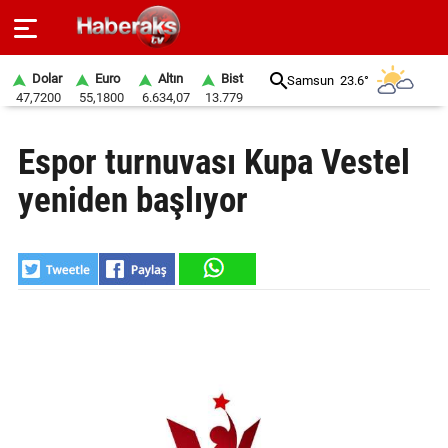
Dolar
Euro
Altın
Bist
Samsun
23.6°
47,7200
55,1800
6.634,07
13.779
GÜNDEM
Espor turnuvası Kupa Vestel
SPOR
yeniden başlıyor
YAŞAM
EKONOMİ
BELEDİYELER
SAĞLIK
SİYASET
EĞİTİM