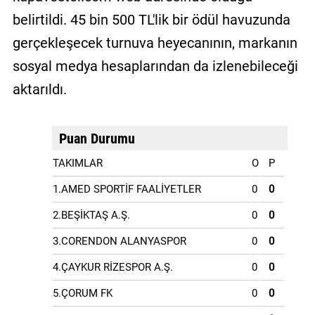
belirtildi. 45 bin 500 TL'lik bir ödül havuzunda
gerçekleşecek turnuva heyecanının, markanın
sosyal medya hesaplarından da izlenebileceği
aktarıldı.
Puan Durumu
TAKIMLAR
O
P
1.AMED SPORTİF FAALİYETLER
0
0
2.BEŞİKTAŞ A.Ş.
0
0
3.CORENDON ALANYASPOR
0
0
4.ÇAYKUR RİZESPOR A.Ş.
0
0
5.ÇORUM FK
0
0