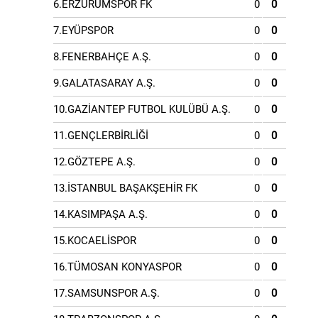
6.ERZURUMSPOR FK
0
0
7.EYÜPSPOR
0
0
8.FENERBAHÇE A.Ş.
0
0
9.GALATASARAY A.Ş.
0
0
10.GAZİANTEP FUTBOL KULÜBÜ A.Ş.
0
0
11.GENÇLERBİRLİĞİ
0
0
12.GÖZTEPE A.Ş.
0
0
13.İSTANBUL BAŞAKŞEHİR FK
0
0
14.KASIMPAŞA A.Ş.
0
0
15.KOCAELİSPOR
0
0
16.TÜMOSAN KONYASPOR
0
0
17.SAMSUNSPOR A.Ş.
0
0