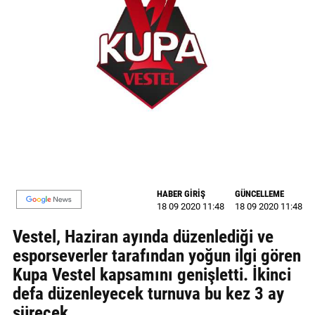
GALERİ
VİDEO
YAZARLAR
BİZE
ULAŞIN
Künye
İletişim
HABER GİRİŞ
GÜNCELLEME
18 09 2020 11:48
18 09 2020 11:48
Gizlilik
Sözleşmesi
Vestel, Haziran ayında düzenlediği ve
esporseverler tarafından yoğun ilgi gören
Kullanıcı
Kupa Vestel kapsamını genişletti. İkinci
Sözleşmesi
defa düzenleyecek turnuva bu kez 3 ay
sürecek.