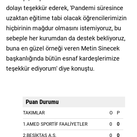
dolayı teşekkür ederek, 'Pandemi süresince
uzaktan eğitime tabi olacak öğrencilerimizin
hiçbirinin mağdur olmasını istemiyoruz, bu
sebeple her kurumdan da destek bekliyoruz,
buna en güzel örneği veren Metin Sinecek
başkanlığında bütün esnaf kardeşlerimize
teşekkür ediyorum' diye konuştu.
Puan Durumu
TAKIMLAR
O
P
1.AMED SPORTİF FAALİYETLER
0
0
2.BEŞİKTAŞ A.Ş.
0
0