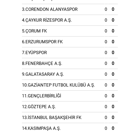
3.CORENDON ALANYASPOR
0
0
4.ÇAYKUR RİZESPOR A.Ş.
0
0
5.ÇORUM FK
0
0
6.ERZURUMSPOR FK
0
0
7.EYÜPSPOR
0
0
8.FENERBAHÇE A.Ş.
0
0
9.GALATASARAY A.Ş.
0
0
10.GAZİANTEP FUTBOL KULÜBÜ A.Ş.
0
0
11.GENÇLERBİRLİĞİ
0
0
12.GÖZTEPE A.Ş.
0
0
13.İSTANBUL BAŞAKŞEHİR FK
0
0
14.KASIMPAŞA A.Ş.
0
0