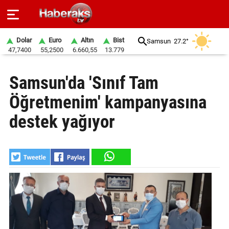
Dolar
Euro
Altın
Bist
Samsun
27.2°
47,7400
55,2500
6.660,55
13.779
GÜNDEM
Samsun'da 'Sınıf Tam
SPOR
Öğretmenim' kampanyasına
YAŞAM
destek yağıyor
EKONOMİ
BELEDİYELER
SAĞLIK
SİYASET
EĞİTİM