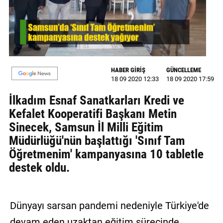
GALERİ
VİDEO
YAZARLAR
HABER GİRİŞ
GÜNCELLEME
BİZE
18 09 2020 12:33
18 09 2020 17:59
ULAŞIN
İlkadım Esnaf Sanatkarları Kredi ve
Künye
Kefalet Kooperatifi Başkanı Metin
Sinecek, Samsun İl Milli Eğitim
İletişim
Müdürlüğü'nün başlattığı 'Sınıf Tam
Gizlilik
Öğretmenim' kampanyasına 10 tabletle
Sözleşmesi
destek oldu.
Kullanıcı
Sözleşmesi
Dünyayı sarsan pandemi nedeniyle Türkiye'de
devam eden uzaktan eğitim sürecinde