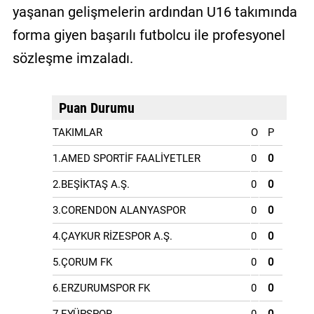
yaşanan gelişmelerin ardından U16 takımında
forma giyen başarılı futbolcu ile profesyonel
sözleşme imzaladı.
Puan Durumu
TAKIMLAR
O
P
1.AMED SPORTİF FAALİYETLER
0
0
2.BEŞİKTAŞ A.Ş.
0
0
3.CORENDON ALANYASPOR
0
0
4.ÇAYKUR RİZESPOR A.Ş.
0
0
5.ÇORUM FK
0
0
6.ERZURUMSPOR FK
0
0