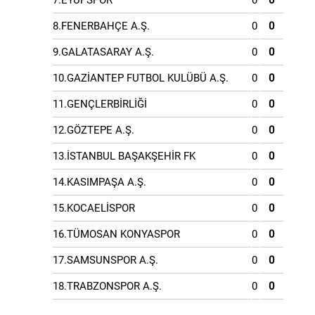
7.EYÜPSPOR
0
0
8.FENERBAHÇE A.Ş.
0
0
9.GALATASARAY A.Ş.
0
0
10.GAZİANTEP FUTBOL KULÜBÜ A.Ş.
0
0
11.GENÇLERBİRLİĞİ
0
0
12.GÖZTEPE A.Ş.
0
0
13.İSTANBUL BAŞAKŞEHİR FK
0
0
14.KASIMPAŞA A.Ş.
0
0
15.KOCAELİSPOR
0
0
16.TÜMOSAN KONYASPOR
0
0
17.SAMSUNSPOR A.Ş.
0
0
18.TRABZONSPOR A.Ş.
0
0