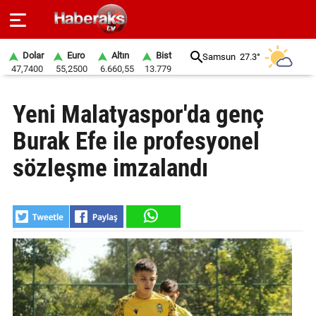
Dolar
Euro
Altın
Bist
Samsun
27.3°
47,7400
55,2500
6.660,55
13.779
GÜNDEM
Yeni Malatyaspor'da genç
SPOR
Burak Efe ile profesyonel
YAŞAM
sözleşme imzalandı
EKONOMİ
BELEDİYELER
SAĞLIK
SİYASET
EĞİTİM