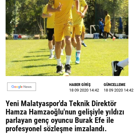
GALERİ
VİDEO
YAZARLAR
BİZE
ULAŞIN
Künye
İletişim
HABER GİRİŞ
GÜNCELLEME
18 09 2020 14:42
18 09 2020 14:42
Gizlilik
Sözleşmesi
Yeni Malatyaspor'da Teknik Direktör
Hamza Hamzaoğlu'nun gelişiyle yıldızı
Kullanıcı
parlayan genç oyuncu Burak Efe ile
Sözleşmesi
profesyonel sözleşme imzalandı.