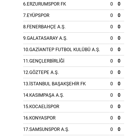
6.ERZURUMSPOR FK
0
0
7.EYÜPSPOR
0
0
8.FENERBAHÇE A.Ş.
0
0
9.GALATASARAY A.Ş.
0
0
10.GAZİANTEP FUTBOL KULÜBÜ A.Ş.
0
0
11.GENÇLERBİRLİĞİ
0
0
12.GÖZTEPE A.Ş.
0
0
13.İSTANBUL BAŞAKŞEHİR FK
0
0
14.KASIMPAŞA A.Ş.
0
0
15.KOCAELİSPOR
0
0
16.KONYASPOR
0
0
17.SAMSUNSPOR A.Ş.
0
0