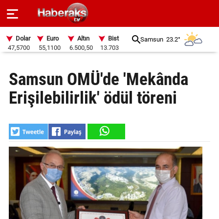
Dolar
Euro
Altın
Bist
Samsun
23.2°
47,5700
55,1100
6.500,50
13.703
GÜNDEM
Samsun OMÜ'de 'Mekânda
SPOR
Erişilebilirlik' ödül töreni
YAŞAM
EKONOMİ
BELEDİYELER
SAĞLIK
SİYASET
EĞİTİM