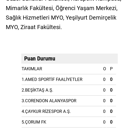
Mimarlık Fakültesi, Öğrenci Yaşam Merkezi,
Sağlık Hizmetleri MYO, Yeşilyurt Demirçelik
MYO, Ziraat Fakültesi.
Puan Durumu
TAKIMLAR
O
P
1.AMED SPORTİF FAALİYETLER
0
0
2.BEŞİKTAŞ A.Ş.
0
0
3.CORENDON ALANYASPOR
0
0
4.ÇAYKUR RİZESPOR A.Ş.
0
0
5.ÇORUM FK
0
0