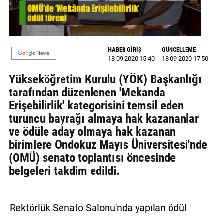
GALERİ
VİDEO
HABER GİRİŞ
GÜNCELLEME
YAZARLAR
18 09 2020 15:40
18 09 2020 17:50
BİZE
Yükseköğretim Kurulu (YÖK) Başkanlığı
ULAŞIN
tarafından düzenlenen 'Mekanda
Erişebilirlik' kategorisini temsil eden
Künye
turuncu bayrağı almaya hak kazananlar
İletişim
ve ödüle aday olmaya hak kazanan
birimlere Ondokuz Mayıs Üniversitesi'nde
Gizlilik
(OMÜ) senato toplantısı öncesinde
Sözleşmesi
belgeleri takdim edildi.
Kullanıcı
Sözleşmesi
Rektörlük Senato Salonu'nda yapılan ödül