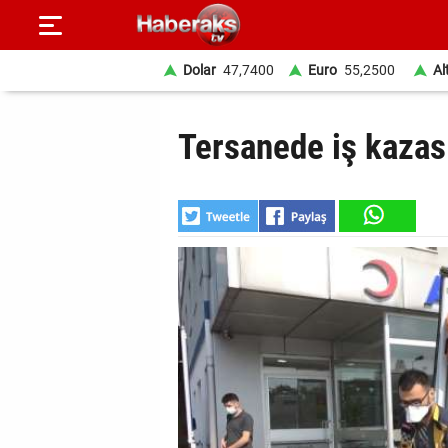
Dolar
47,7400
Euro
55,2500
Al
GÜNDEM
Tersanede iş kazası
SPOR
YAŞAM
EKONOMİ
BELEDİYELER
SAĞLIK
SİYASET
EĞİTİM