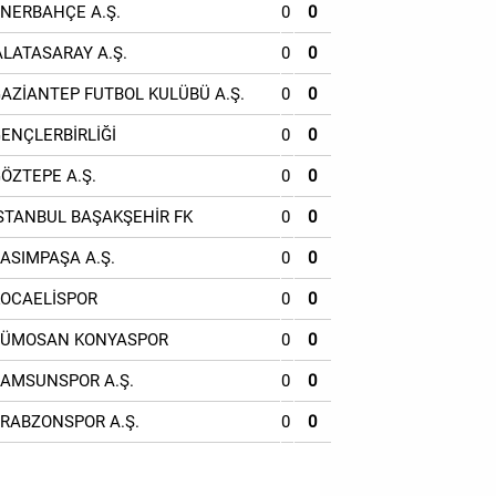
ENERBAHÇE A.Ş.
0
0
ALATASARAY A.Ş.
0
0
GAZİANTEP FUTBOL KULÜBÜ A.Ş.
0
0
GENÇLERBİRLİĞİ
0
0
GÖZTEPE A.Ş.
0
0
İSTANBUL BAŞAKŞEHİR FK
0
0
KASIMPAŞA A.Ş.
0
0
KOCAELİSPOR
0
0
TÜMOSAN KONYASPOR
0
0
SAMSUNSPOR A.Ş.
0
0
TRABZONSPOR A.Ş.
0
0