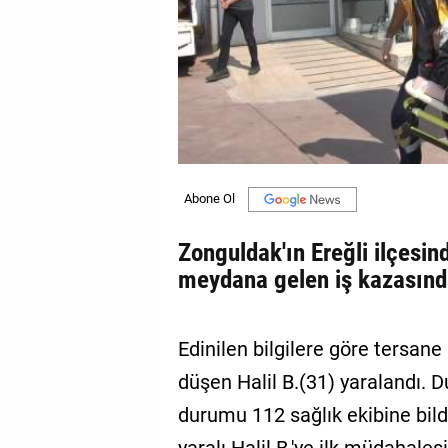
GALERİ
VİDEO
YAZARLAR
BİZE
ULAŞIN
Künye
Zonguldak'ın Ereğli ilçesin
İletişim
meydana gelen iş kazasında
Gizlilik
Sözleşmesi
Edinilen bilgilere göre tersane
Kullanıcı
düşen Halil B.(31) yaralandı.
Sözleşmesi
durumu 112 sağlık ekibine bildi