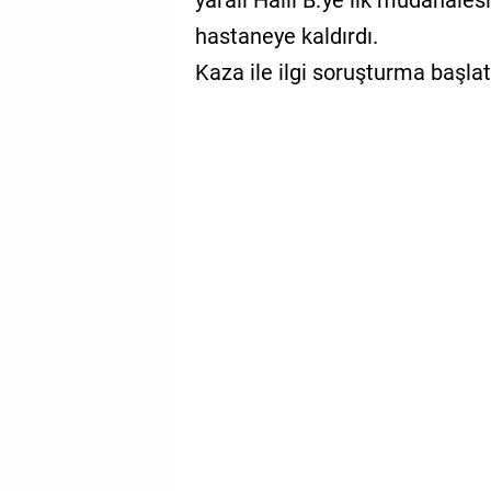
yaralı Halil B.'ye ilk müdahales
hastaneye kaldırdı.
Kaza ile ilgi soruşturma başlatı