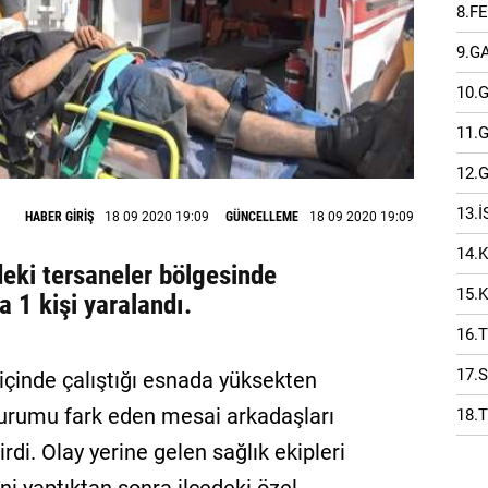
8.F
9.G
10.
11.
12.
13.
HABER GİRİŞ
18 09 2020 19:09
GÜNCELLEME
18 09 2020 19:09
14.
deki tersaneler bölgesinde
15.
 1 kişi yaralandı.
16.
17.
 içinde çalıştığı esnada yüksekten
 Durumu fark eden mesai arkadaşları
18.
rdi. Olay yerine gelen sağlık ekipleri