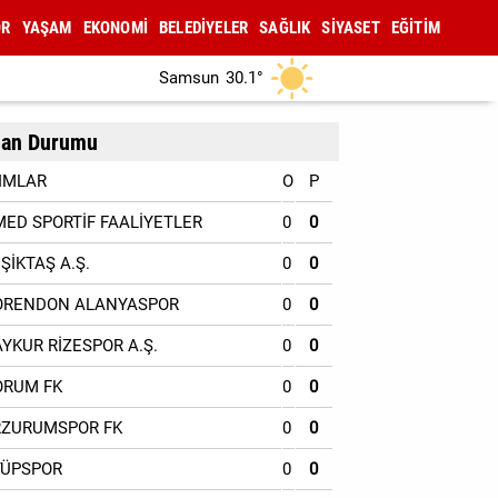
OR
YAŞAM
EKONOMİ
BELEDİYELER
SAĞLIK
SİYASET
EĞİTİM
Samsun
30.1°
an Durumu
IMLAR
O
P
MED SPORTİF FAALİYETLER
0
0
EŞİKTAŞ A.Ş.
0
0
ORENDON ALANYASPOR
0
0
AYKUR RİZESPOR A.Ş.
0
0
ORUM FK
0
0
RZURUMSPOR FK
0
0
YÜPSPOR
0
0