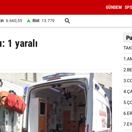
GÜNDEM
SP
tın
6.660,55
Bist
13.779
Pu
: 1 yaralı
TAK
1.A
2.B
3.C
4.Ç
5.Ç
6.E
7.E