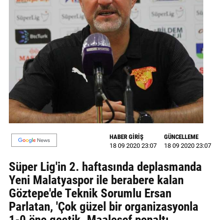
GALERİ
VİDEO
YAZARLAR
BİZE
ULAŞIN
Künye
İletişim
HABER GİRİŞ
GÜNCELLEME
18 09 2020 23:07
18 09 2020 23:07
Gizlilik
Sözleşmesi
Süper Lig'in 2. haftasında deplasmanda
Yeni Malatyaspor ile berabere kalan
Kullanıcı
Göztepe'de Teknik Sorumlu Ersan
Sözleşmesi
Parlatan, 'Çok güzel bir organizasyonla
1-0 öne geçtik. Maalesef penaltı